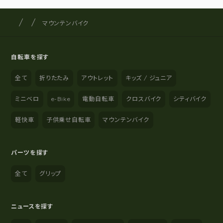
サイクルショップナカゴヤ
サイト内の現在地
マウンテンバイク
自転車を探す
全て
折りたたみ
アウトレット
キッズ / ジュニア
ミニベロ
e-Bike
電動自転車
クロスバイク
シティバイク
軽快車
子供乗せ自転車
マウンテンバイク
パーツを探す
全て
グリップ
ニュースを探す