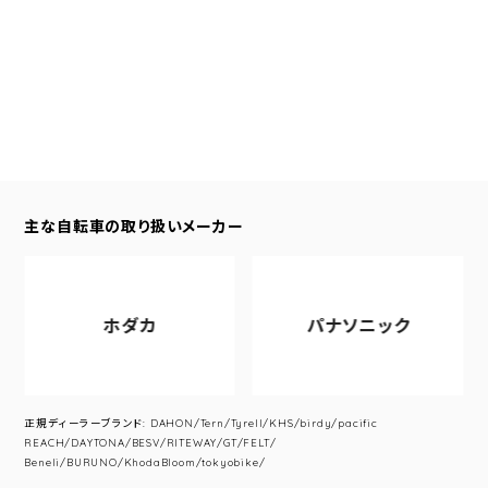
主な自転車の取り扱いメーカー
ホダカ
パナソニック
正規ディーラーブランド: DAHON/Tern/Tyrell/KHS/birdy/pacific
REACH/DAYTONA/BESV/RITEWAY/GT/FELT/
Beneli/BURUNO/KhodaBloom/tokyobike/