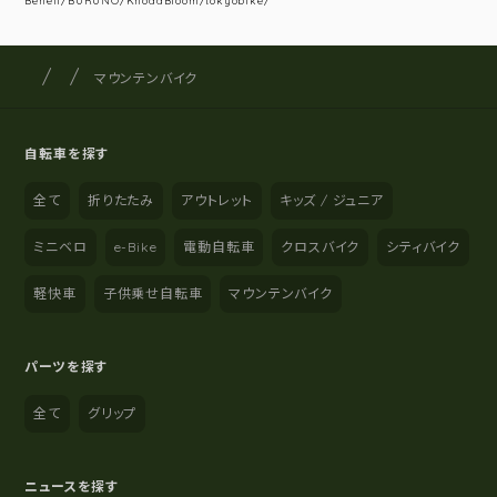
Beneli/BURUNO/KhodaBloom/tokyobike/
サイクルショップナカゴヤ
サイト内の現在地
マウンテンバイク
自転車を探す
全て
折りたたみ
アウトレット
キッズ / ジュニア
ミニベロ
e-Bike
電動自転車
クロスバイク
シティバイク
軽快車
子供乗せ自転車
マウンテンバイク
パーツを探す
全て
グリップ
ニュースを探す