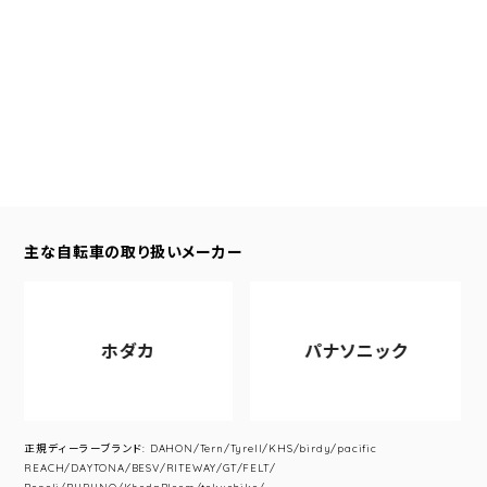
主な自転車の取り扱いメーカー
ホダカ
パナソニック
正規ディーラーブランド: DAHON/Tern/Tyrell/KHS/birdy/pacific
REACH/DAYTONA/BESV/RITEWAY/GT/FELT/