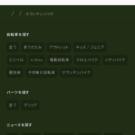
サイクルショップナカゴヤ
サイト内の現在地
マウンテンバイク
自転車を探す
全て
折りたたみ
アウトレット
キッズ / ジュニア
ミニベロ
e-Bike
電動自転車
クロスバイク
シティバイク
軽快車
子供乗せ自転車
マウンテンバイク
パーツを探す
全て
グリップ
ニュースを探す