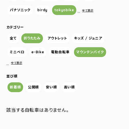
パナソニック
birdy
tokyobike
…
全て表示
カテゴリー
全て
折りたたみ
アウトレット
キッズ / ジュニア
ミニベロ
e-Bike
電動自転車
マウンテンバイク
…
全て表示
並び順
新着順
公開順
安い順
高い順
該当する自転車はありません。