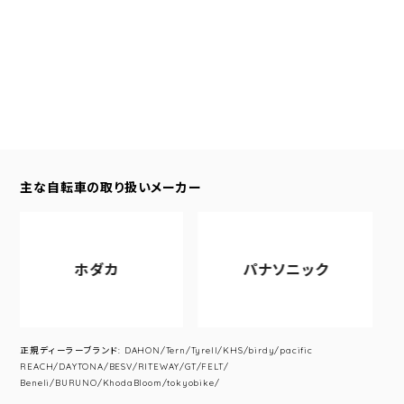
主な自転車の取り扱いメーカー
ホダカ
パナソニック
正規ディーラーブランド: DAHON/Tern/Tyrell/KHS/birdy/pacific
REACH/DAYTONA/BESV/RITEWAY/GT/FELT/
Beneli/BURUNO/KhodaBloom/tokyobike/