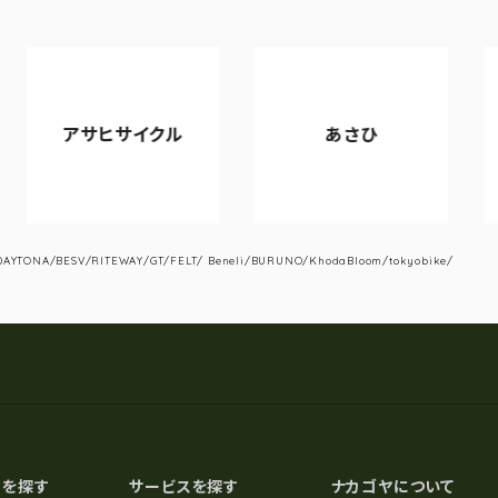
サヒサイクル
あさひ
VIAN
YTONA/BESV/RITEWAY/GT/FELT/ Beneli/BURUNO/KhodaBloom/tokyobike/
スを探す
サービスを探す
ナカゴヤについて