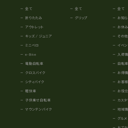
全て
全て
全て
折りたたみ
グリップ
お知ら
アウトレット
お休
キッズ / ジュニア
その
ミニベロ
イベン
e-Bike
入荷
電動自転車
自転
クロスバイク
お得
シティバイク
お客
軽快車
お役
子供乗せ自転車
カスタ
マウンテンバイク
地域
グルメ
おで