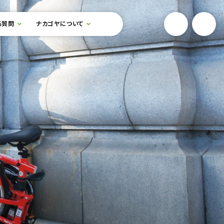
YouTube
Onlin
る質問
ナカゴヤについて
検索フォームを開閉する