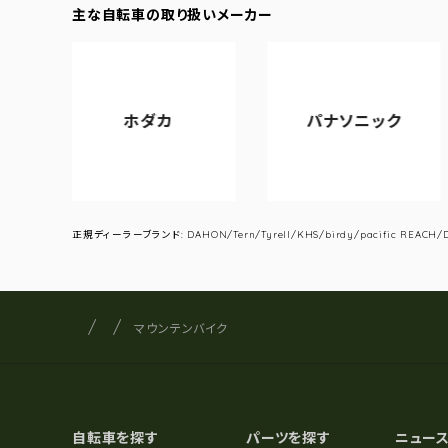
主な自転車の取り扱いメーカー
ホダカ
パナソニック
ア
正規ディーラーブランド: DAHON/Tern/Tyrell/KHS/birdy/pacific REACH/DA
サイクルショップナカゴヤ
サイト内の現在地
マウンテンバイク
自転車を探す
パーツを探す
ニュー