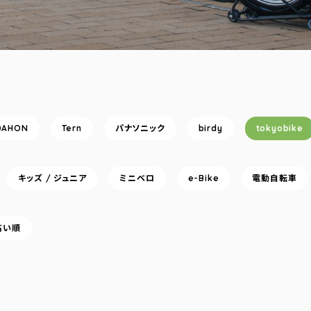
DAHON
Tern
パナソニック
birdy
tokyobike
キッズ / ジュニア
ミニベロ
e-Bike
電動自転車
高い順