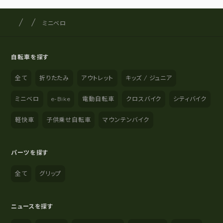
サイクルショップナカゴヤ
サイト内の現在地
ミニベロ
自転車を探す
全て
折りたたみ
アウトレット
キッズ / ジュニア
ミニベロ
e-Bike
電動自転車
クロスバイク
シティバイク
軽快車
子供乗せ自転車
マウンテンバイク
パーツを探す
全て
グリップ
ニュースを探す