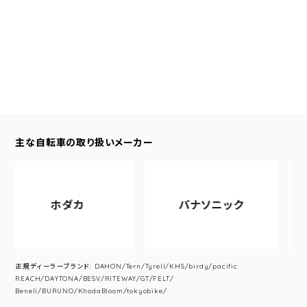
主な自転車の取り扱いメーカー
ホダカ
パナソニック
ア
正規ディーラーブランド: DAHON/Tern/Tyrell/KHS/birdy/pacific
REACH/DAYTONA/BESV/RITEWAY/GT/FELT/
Beneli/BURUNO/KhodaBloom/tokyobike/