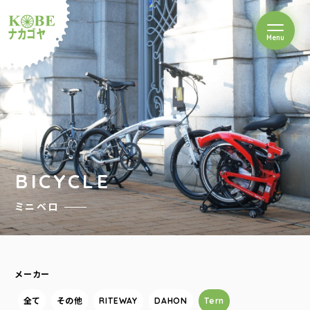
を開閉
Menu
クルショップナカゴヤ
BICYCLE
ミニベロ
メーカー
全て
その他
RITEWAY
DAHON
Tern