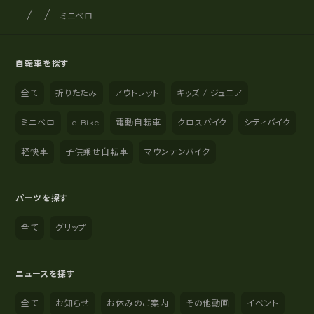
サイクルショップナカゴヤ
サイト内の現在地
ミニベロ
自転車を探す
全て
折りたたみ
アウトレット
キッズ / ジュニア
ミニベロ
e-Bike
電動自転車
クロスバイク
シティバイク
軽快車
子供乗せ自転車
マウンテンバイク
パーツを探す
全て
グリップ
ニュースを探す
全て
お知らせ
お休みのご案内
その他動画
イベント