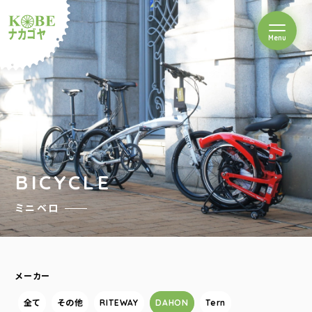
を開閉
Menu
クルショップナカゴヤ
BICYCLE
ミニベロ
メーカー
全て
その他
RITEWAY
DAHON
Tern