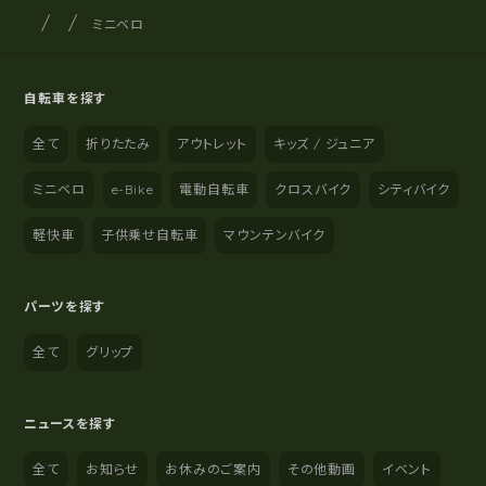
サイクルショップナカゴヤ
サイト内の現在地
ミニベロ
自転車を探す
全て
折りたたみ
アウトレット
キッズ / ジュニア
ミニベロ
e-Bike
電動自転車
クロスバイク
シティバイク
軽快車
子供乗せ自転車
マウンテンバイク
パーツを探す
全て
グリップ
ニュースを探す
全て
お知らせ
お休みのご案内
その他動画
イベント