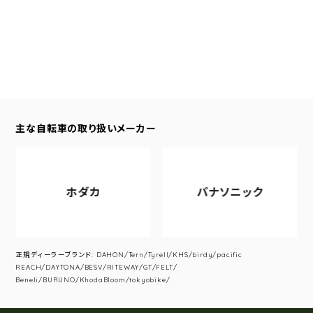
主な自転車の取り扱いメーカー
ホダカ
パナソニック
正規ディーラーブランド: DAHON/Tern/Tyrell/KHS/birdy/pacific
REACH/DAYTONA/BESV/RITEWAY/GT/FELT/
Beneli/BURUNO/KhodaBloom/tokyobike/