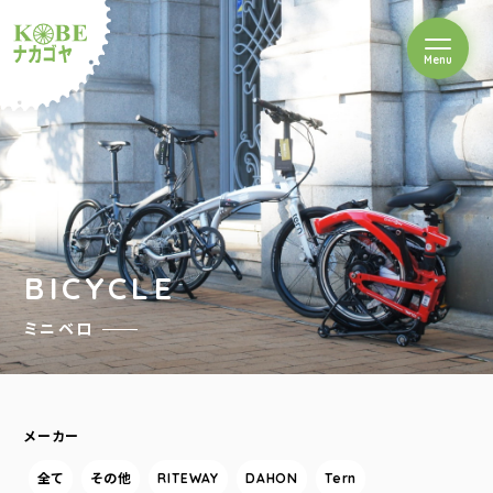
を開閉
Menu
クルショップナカゴヤ
BICYCLE
ミニベロ
メーカー
全て
その他
RITEWAY
DAHON
Tern