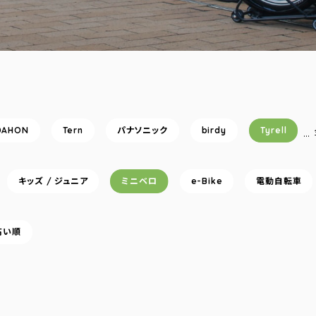
DAHON
Tern
パナソニック
birdy
Tyrell
…
キッズ / ジュニア
ミニベロ
e-Bike
電動自転車
高い順