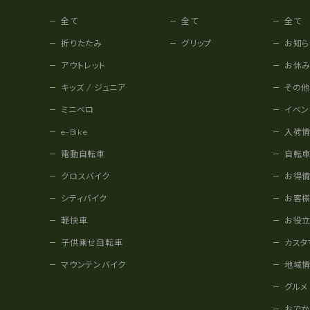
全て
全て
全て
折りたたみ
グリップ
お知ら
アウトレット
お休
キッズ / ジュニア
その
ミニベロ
イベン
e-Bike
入荷
電動自転車
自転
クロスバイク
お得
シティバイク
お客
軽快車
お役
子供乗せ自転車
カスタ
マウンテンバイク
地域
グルメ
おで