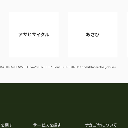
サヒサイクル
あさひ
VIAN
YTONA/BESV/RITEWAY/GT/FELT/ Beneli/BURUNO/KhodaBloom/tokyobike/
スを探す
サービスを探す
ナカゴヤについて