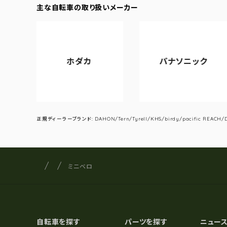
主な自転車の取り扱いメーカー
ホダカ
パナソニック
ア
正規ディーラーブランド: DAHON/Tern/Tyrell/KHS/birdy/pacific REACH/DA
サイクルショップナカゴヤ
サイト内の現在地
ミニベロ
自転車を探す
パーツを探す
ニュー