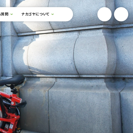
YouTube
Onlin
る質問
ナカゴヤについて
検索フォームを開閉する