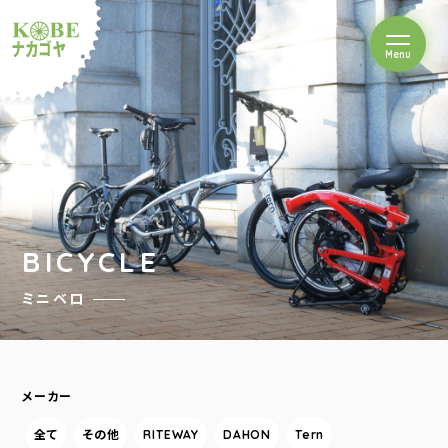
を開閉
Menu
クルショップナカゴヤ
BICYCLE
ミニベロ
メーカー
全て
その他
RITEWAY
DAHON
Tern