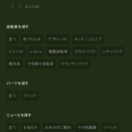
サイクルショップナカゴヤ
サイト内の現在地
ミニベロ
自転車を探す
全て
折りたたみ
アウトレット
キッズ / ジュニア
ミニベロ
e-Bike
電動自転車
クロスバイク
シティバイク
軽快車
子供乗せ自転車
マウンテンバイク
パーツを探す
全て
グリップ
ニュースを探す
全て
お知らせ
お休みのご案内
その他動画
イベント