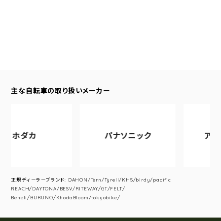
主な自転車の取り扱いメーカー
ホダカ
パナソニック
アサヒサ
正規ディーラーブランド: DAHON/Tern/Tyrell/KHS/birdy/pacific
REACH/DAYTONA/BESV/RITEWAY/GT/FELT/
Beneli/BURUNO/KhodaBloom/tokyobike/