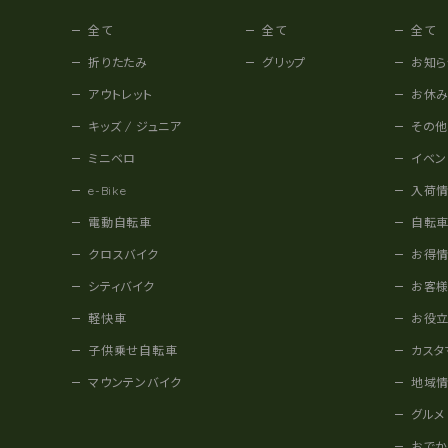
全て
全て
全て
折りたたみ
グリップ
お知ら
アウトレット
お休
キッズ / ジュニア
その
ミニベロ
イベン
e-Bike
入荷
電動自転車
自転
クロスバイク
お得
シティバイク
お客
軽快車
お役
子供乗せ自転車
カスタ
マウンテンバイク
地域
グルメ
おで