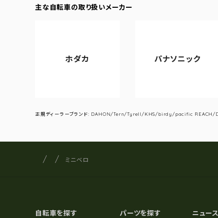
主な自転車の取り扱いメーカー
ホダカ
パナソニック
正規ディーラーブランド: DAHON/Tern/Tyrell/KHS/birdy/pacific REACH/DA
サイクルショップナカゴヤ
サイト内の現在地
ミニベロ
自転車を探す
パーツを探す
ニュー