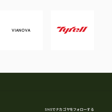
IANOVA
tokyo
Tyrell
SNSでナカゴヤをフォローする