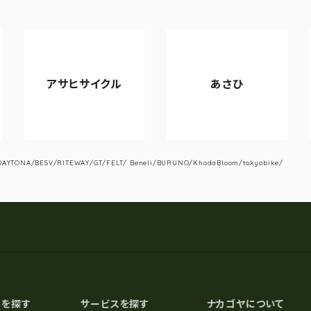
アサヒサイクル
あさひ
V
YTONA/BESV/RITEWAY/GT/FELT/ Beneli/BURUNO/KhodaBloom/tokyobike/
スを探す
サービスを探す
ナカゴヤについて