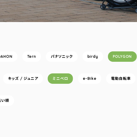
DAHON
Tern
パナソニック
birdy
POLYGON
キッズ / ジュニア
ミニベロ
e-Bike
電動自転車
高い順