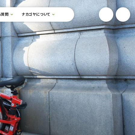
YouTube
Onlin
る質問
ナカゴヤについて
検索フォームを開閉する