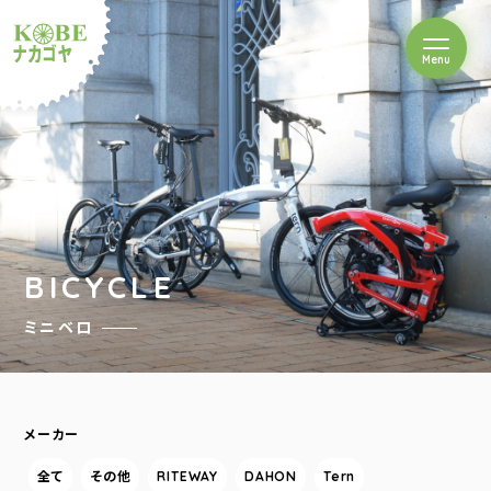
を開閉
Menu
クルショップナカゴヤ
BICYCLE
ミニベロ
メーカー
全て
その他
RITEWAY
DAHON
Tern