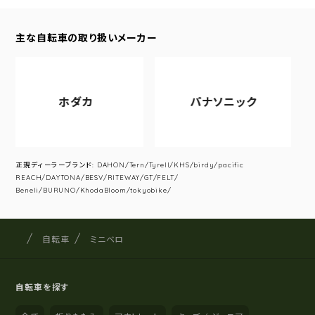
主な自転車の取り扱いメーカー
ホダカ
パナソニック
正規ディーラーブランド: DAHON/Tern/Tyrell/KHS/birdy/pacific
REACH/DAYTONA/BESV/RITEWAY/GT/FELT/
Beneli/BURUNO/KhodaBloom/tokyobike/
サイクルショップナカゴヤ
サイト内の現在地
自転車
ミニベロ
自転車を探す