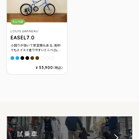
カテゴリ：
ミニベロ
LOUIS GARNEAU
EASEL7.0
小回りが効いて安定感もある、街中
でもスイスイ走りやすいミニベロ。...
MATTE PLASTER BLUE(サイズ370)
MATTE PLASTER BLUE(サイズ410)
MATTE LG BLACK(サイズ370)
MATTE LG BLACK(サイズ410)
PEAT(サイズ370)
PEAT(サイズ410)
LG PEARL WHITE(サイズ370)
LG PEARL WHITE(サイズ410)
LG PEARL WHITE(サイズ450)
53,900
¥
（税込）
試乗車