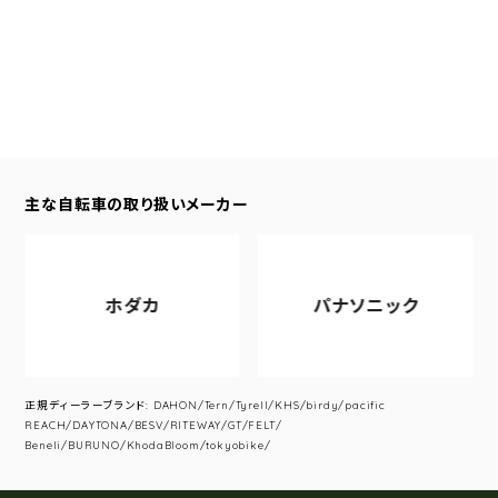
主な自転車の取り扱いメーカー
ホダカ
パナソニック
正規ディーラーブランド: DAHON/Tern/Tyrell/KHS/birdy/pacific
REACH/DAYTONA/BESV/RITEWAY/GT/FELT/
Beneli/BURUNO/KhodaBloom/tokyobike/