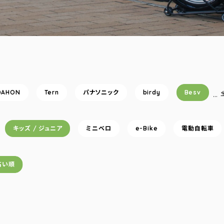
DAHON
Tern
パナソニック
birdy
Besv
…
キッズ / ジュニア
ミニベロ
e-Bike
電動自転車
高い順