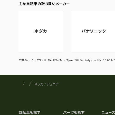
主な自転車の取り扱いメーカー
ホダカ
パナソニック
正規ディーラーブランド: DAHON/Tern/Tyrell/KHS/birdy/pacific REACH/DA
サイクルショップナカゴヤ
サイト内の現在地
キッズ / ジュニア
自転車を探す
パーツを探す
ニュー