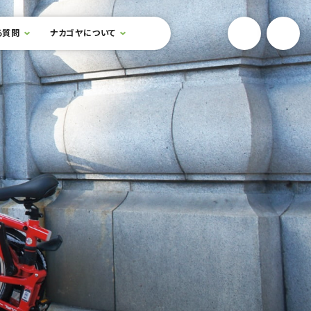
YouTube
Onlin
る質問
ナカゴヤについて
検索フォームを開閉する