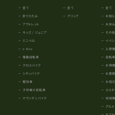
全て
全て
全て
折りたたみ
グリップ
お知ら
アウトレット
お休
キッズ / ジュニア
その
ミニベロ
イベン
e-Bike
入荷
電動自転車
自転
クロスバイク
お得
シティバイク
お客
軽快車
お役
子供乗せ自転車
カスタ
マウンテンバイク
地域
グルメ
おで