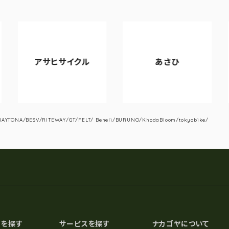
アサヒサイクル
あさひ
YTONA/BESV/RITEWAY/GT/FELT/ Beneli/BURUNO/KhodaBloom/tokyobike/
スを探す
サービスを探す
ナカゴヤについて