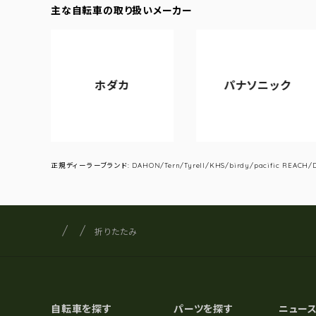
主な自転車の取り扱いメーカー
ホダカ
パナソニック
正規ディーラーブランド: DAHON/Tern/Tyrell/KHS/birdy/pacific REACH/DA
サイクルショップナカゴヤ
サイト内の現在地
折りたたみ
自転車を探す
パーツを探す
ニュー