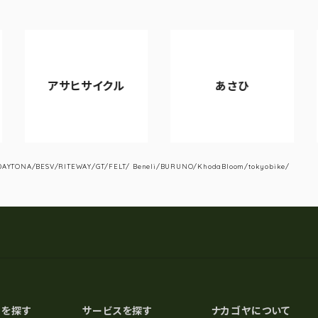
アサヒサイクル
あさひ
YTONA/BESV/RITEWAY/GT/FELT/ Beneli/BURUNO/KhodaBloom/tokyobike/
スを探す
サービスを探す
ナカゴヤについて