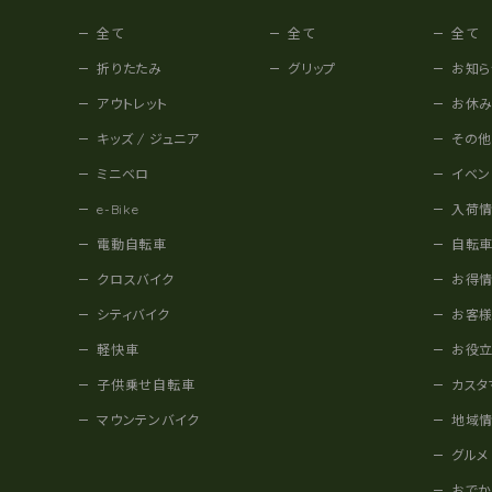
全て
全て
全て
折りたたみ
グリップ
お知ら
アウトレット
お休
キッズ / ジュニア
その
ミニベロ
イベン
e-Bike
入荷
電動自転車
自転
クロスバイク
お得
シティバイク
お客
軽快車
お役
子供乗せ自転車
カスタ
マウンテンバイク
地域
グルメ
おで