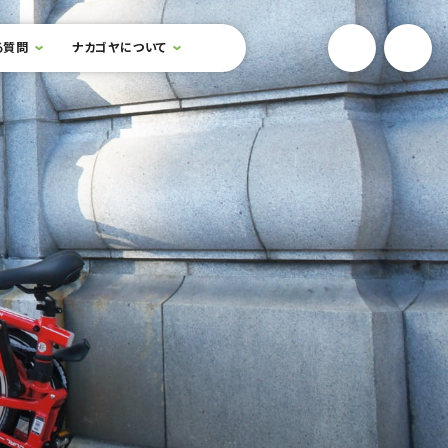
YouTube
Onlin
る質問
ナカゴヤについて
検索フォームを開閉する