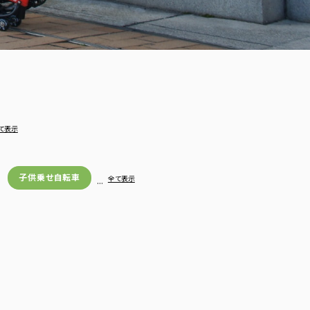
て表示
子供乗せ自転車
…
全て表示