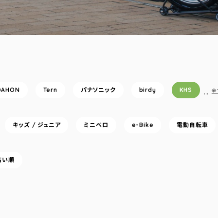
DAHON
Tern
パナソニック
birdy
KHS
…
全
キッズ / ジュニア
ミニベロ
e-Bike
電動自転車
高い順