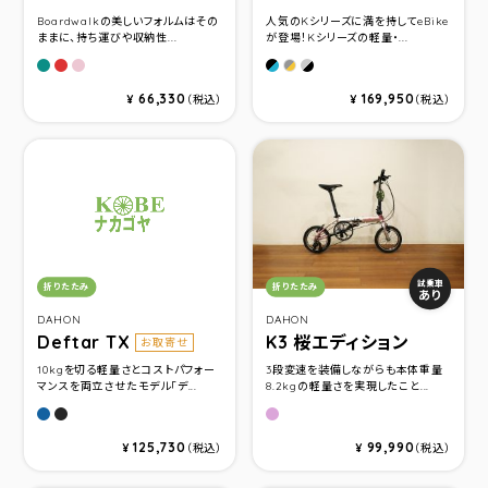
Boardwalkの美しいフォルムはその
人気のKシリーズに満を持してeBike
ままに、持ち運びや収納性...
が登場！Kシリーズの軽量・...
Matt Grayish Green
Matt Terrcotta
Pink Puff
Ocean Blue
Ice Breeze
Sunset Orange
66,330
169,950
¥
（税込）
¥
（税込）
カテゴリ：
カテゴリ：
試乗車
折りたたみ
折りたたみ
あり
DAHON
DAHON
Deftar TX
K3 桜エディション
お取寄せ
10kgを切る軽量さとコストパフォー
3段変速を装備しながらも本体重量
マンスを両立させたモデル「デ...
8.2kgの軽量さを実現したこと...
アッシュブルー
ファントムブラック
ピュアリティーピンク
125,730
99,990
¥
（税込）
¥
（税込）