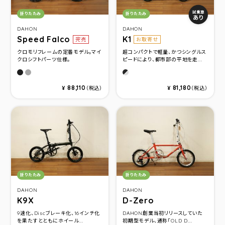
カテゴリ：
カテゴリ：
試乗車
折りたたみ
折りたたみ
あり
DAHON
DAHON
Speed Falco
K1
完売
お取寄せ
クロモリフレームの定番モデル。マイ
超コンパクトで軽量、かつシングルス
クロシフトパーツ仕様。
ピードにより、都市部の平地を走...
マットブラック
マットガンメタル
スティールブラック
88,110
81,180
¥
（税込）
¥
（税込）
カテゴリ：
カテゴリ：
折りたたみ
折りたたみ
DAHON
DAHON
K9X
D-Zero
9速化、Discブレーキ化、16インチ化
DAHON創業当初リリースしていた
を果たすとともにホイール...
初期型モデル、通称「OLD D...