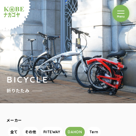
を開閉
Menu
クルショップナカゴヤ
BICYCLE
折りたたみ
メーカー
全て
その他
RITEWAY
DAHON
Tern