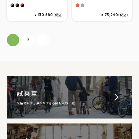
スティールグレーブラック
オリーブブラック
レッドブラック
レッド
クローム
130,680
75,240
¥
（税込）
¥
（税込）
投稿ナビゲーション
1
2
次へ
試乗車
来店時に試し乗りができる自転車の一覧