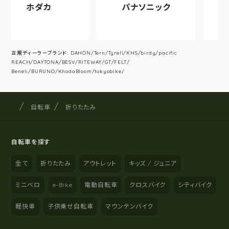
ホダカ
パナソニック
アサヒサ
正規ディーラーブランド: DAHON/Tern/Tyrell/KHS/birdy/pacific
REACH/DAYTONA/BESV/RITEWAY/GT/FELT/
Beneli/BURUNO/KhodaBloom/tokyobike/
サイクルショップナカゴヤ
サイト内の現在地
自転車
折りたたみ
自転車を探す
全て
折りたたみ
アウトレット
キッズ / ジュニア
ミニベロ
e-Bike
電動自転車
クロスバイク
シティバイク
軽快車
子供乗せ自転車
マウンテンバイク