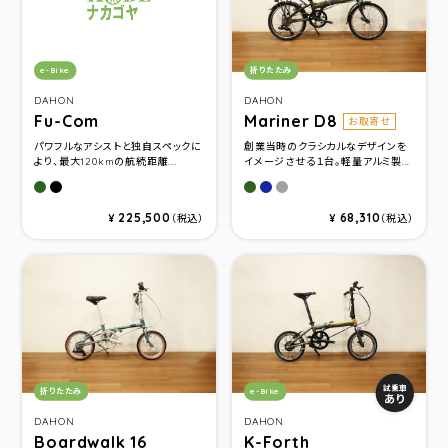
カテゴリ：
カテゴリ：
e-Bike
折りたたみ
DAHON
DAHON
Fu-Com
Mariner D8
お取寄せ
パワフルなアシストと独自スペックに
創業当時のクラシカルなデザインを
より、最大120kmの航続距離...
イメージさせる１台。軽量アルミ製...
カーキ
マットブラック
Olive Drab
Ocean Navy
Gunmetal
225,500
68,310
¥
（税込）
¥
（税込）
カテゴリ：
カテゴリ：
試乗車
折りたたみ
e-Bike
あり
DAHON
DAHON
Boardwalk 16
K-Forth