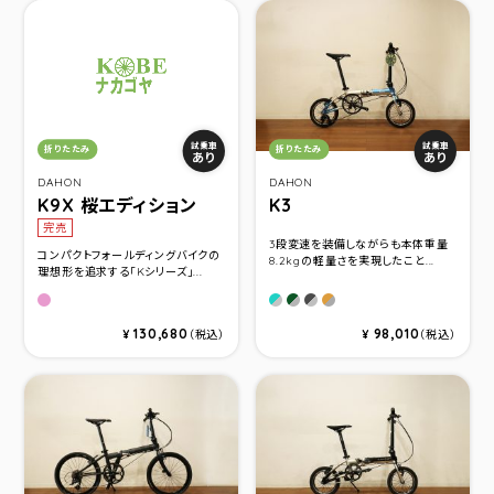
カテゴリ：
カテゴリ：
試乗車
試乗車
折りたたみ
折りたたみ
あり
あり
DAHON
DAHON
K9X 桜エディション
K3
完売
3段変速を装備しながらも本体重量
コンパクトフォールディングバイクの
8.2kgの軽量さを実現したこと...
理想形を追求する「Kシリーズ」...
ピュアリティーピンク
クリアースカイ
ミスティーフォレスト
モノトーン
ドライアース
130,680
98,010
¥
（税込）
¥
（税込）