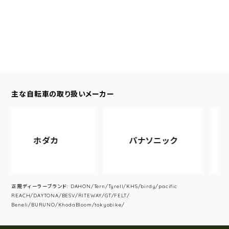
主な自転車の取り扱いメーカー
ホダカ
パナソニック
ア
正規ディーラーブランド: DAHON/Tern/Tyrell/KHS/birdy/pacific
REACH/DAYTONA/BESV/RITEWAY/GT/FELT/
Beneli/BURUNO/KhodaBloom/tokyobike/