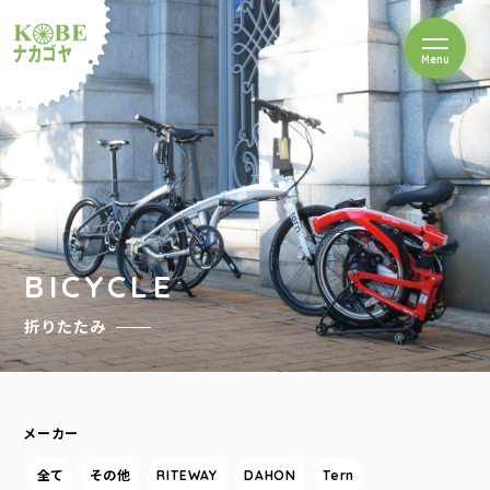
を開閉
Menu
クルショップナカゴヤ
BICYCLE
折りたたみ
メーカー
全て
その他
RITEWAY
DAHON
Tern