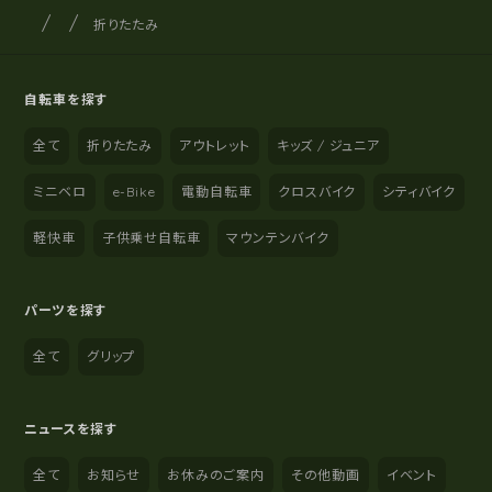
サイクルショップナカゴヤ
サイト内の現在地
折りたたみ
自転車を探す
全て
折りたたみ
アウトレット
キッズ / ジュニア
ミニベロ
e-Bike
電動自転車
クロスバイク
シティバイク
軽快車
子供乗せ自転車
マウンテンバイク
パーツを探す
全て
グリップ
ニュースを探す
全て
お知らせ
お休みのご案内
その他動画
イベント