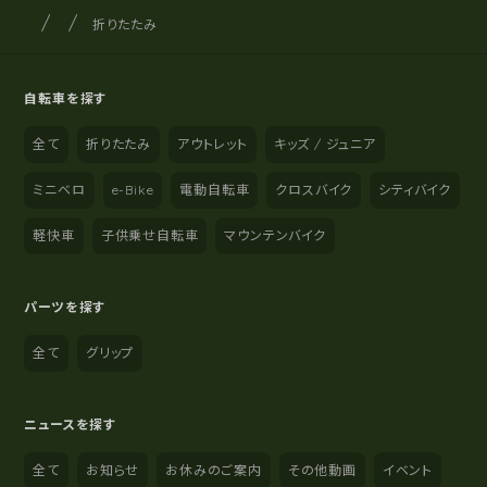
サイクルショップナカゴヤ
サイト内の現在地
折りたたみ
自転車を探す
全て
折りたたみ
アウトレット
キッズ / ジュニア
ミニベロ
e-Bike
電動自転車
クロスバイク
シティバイク
軽快車
子供乗せ自転車
マウンテンバイク
パーツを探す
全て
グリップ
ニュースを探す
全て
お知らせ
お休みのご案内
その他動画
イベント