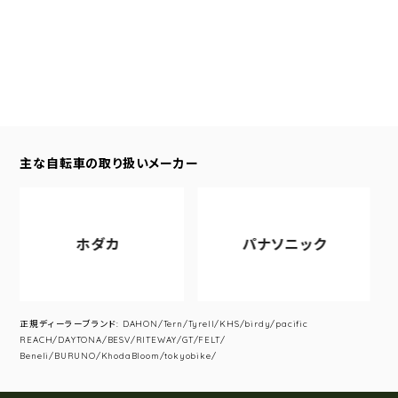
主な自転車の取り扱いメーカー
ホダカ
パナソニック
正規ディーラーブランド: DAHON/Tern/Tyrell/KHS/birdy/pacific
REACH/DAYTONA/BESV/RITEWAY/GT/FELT/
Beneli/BURUNO/KhodaBloom/tokyobike/