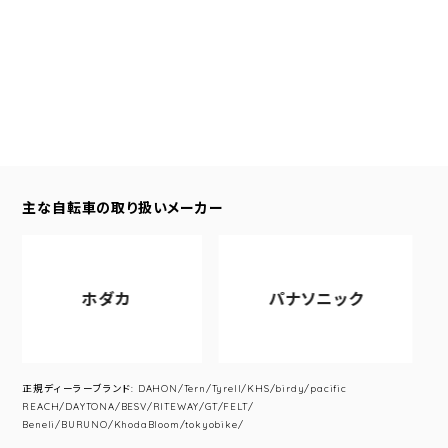
主な自転車の取り扱いメーカー
ホダカ
パナソニック
正規ディーラーブランド: DAHON/Tern/Tyrell/KHS/birdy/pacific
REACH/DAYTONA/BESV/RITEWAY/GT/FELT/
Beneli/BURUNO/KhodaBloom/tokyobike/