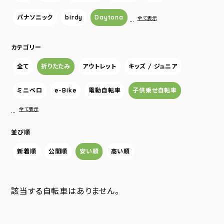
パナソニック
birdy
Daytona
…
全て表示
カテゴリー
全て
折りたたみ
アウトレット
キッズ / ジュニア
ミニベロ
e-Bike
電動自転車
子供乗せ自転車
…
全て表示
並び順
新着順
公開順
安い順
高い順
該当する自転車はありません。