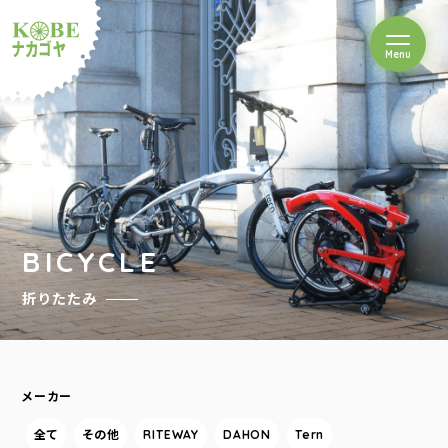
を開閉
Menu
クルショップナカゴヤ
BICYCLE
折りたたみ
メーカー
全て
その他
RITEWAY
DAHON
Tern