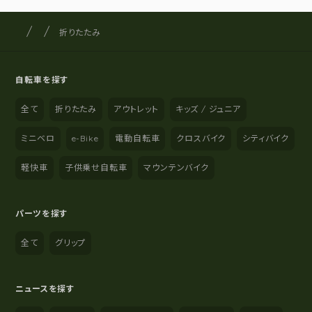
サイクルショップナカゴヤ
サイト内の現在地
折りたたみ
自転車を探す
全て
折りたたみ
アウトレット
キッズ / ジュニア
ミニベロ
e-Bike
電動自転車
クロスバイク
シティバイク
軽快車
子供乗せ自転車
マウンテンバイク
パーツを探す
全て
グリップ
ニュースを探す