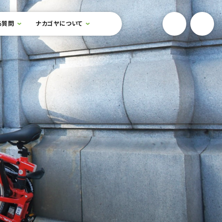
YouTube
Onlin
る質問
ナカゴヤについて
検索フォームを開閉する