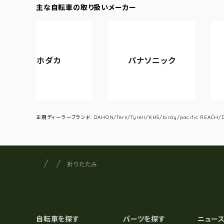
主な自転車の取り扱いメーカー
ダカ
パナソニック
アサヒサイ
正規ディーラーブランド: DAHON/Tern/Tyrell/KHS/birdy/pacific REACH/DA
サイクルショップナカゴヤ
サイト内の現在地
折りたたみ
自転車を探す
パーツを探す
ニュー