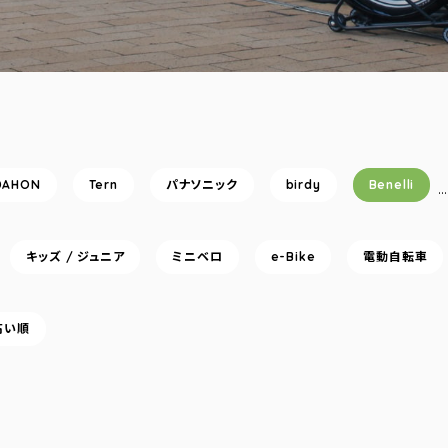
DAHON
Tern
パナソニック
birdy
Benelli
キッズ / ジュニア
ミニベロ
e-Bike
電動自転車
高い順