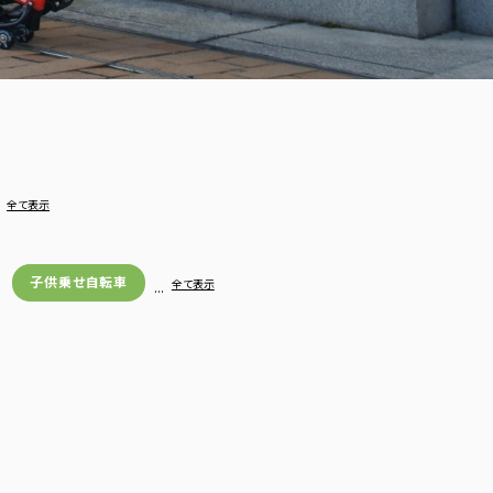
…
全て表示
子供乗せ自転車
…
全て表示