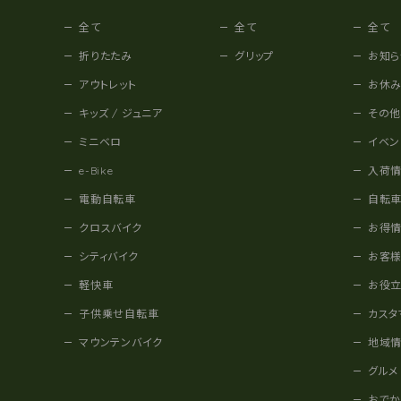
全て
全て
全て
折りたたみ
グリップ
お知ら
アウトレット
お休
キッズ / ジュニア
その
ミニベロ
イベン
e-Bike
入荷
電動自転車
自転
クロスバイク
お得
シティバイク
お客
軽快車
お役
子供乗せ自転車
カスタ
マウンテンバイク
地域
グルメ
おで