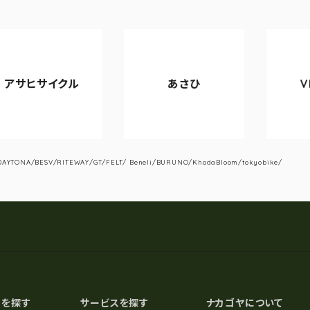
クル
あさひ
VIANOVA
YTONA/BESV/RITEWAY/GT/FELT/ Beneli/BURUNO/KhodaBloom/tokyobike/
スを探す
サービスを探す
ナカゴヤについて