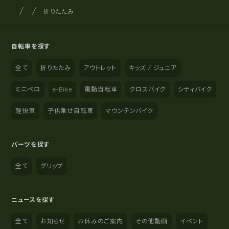
サイクルショップナカゴヤ
サイト内の現在地
折りたたみ
自転車を探す
全て
折りたたみ
アウトレット
キッズ / ジュニア
ミニベロ
e-Bike
電動自転車
クロスバイク
シティバイク
軽快車
子供乗せ自転車
マウンテンバイク
パーツを探す
全て
グリップ
ニュースを探す
全て
お知らせ
お休みのご案内
その他動画
イベント