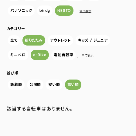
パナソニック
birdy
NESTO
…
全て表示
カテゴリー
全て
折りたたみ
アウトレット
キッズ / ジュニア
ミニベロ
e-Bike
電動自転車
…
全て表示
並び順
新着順
公開順
安い順
高い順
該当する自転車はありません。