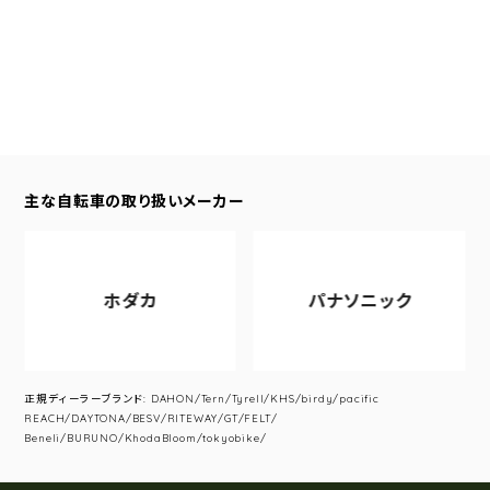
主な自転車の取り扱いメーカー
ホダカ
パナソニック
正規ディーラーブランド: DAHON/Tern/Tyrell/KHS/birdy/pacific
REACH/DAYTONA/BESV/RITEWAY/GT/FELT/
Beneli/BURUNO/KhodaBloom/tokyobike/