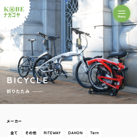
を開閉
Menu
クルショップナカゴヤ
BICYCLE
折りたたみ
メーカー
全て
その他
RITEWAY
DAHON
Tern