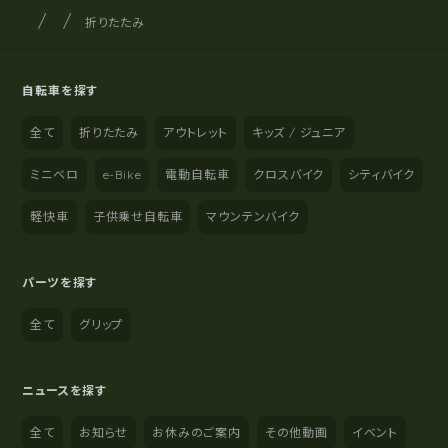
サイクルショップナカゴヤ
サイト内の現在地
折りたたみ
自転車を探す
全て
折りたたみ
アウトレット
キッズ / ジュニア
ミニベロ
e-Bike
電動自転車
クロスバイク
シティバイク
軽快車
子供乗せ自転車
マウンテンバイク
パーツを探す
全て
グリップ
ニュースを探す
全て
お知らせ
お休みのご案内
その他動画
イベント