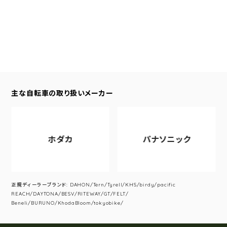
主な自転車の取り扱いメーカー
ホダカ
パナソニック
正規ディーラーブランド: DAHON/Tern/Tyrell/KHS/birdy/pacific
REACH/DAYTONA/BESV/RITEWAY/GT/FELT/
Beneli/BURUNO/KhodaBloom/tokyobike/