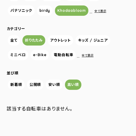
パナソニック
birdy
Khodaabloom
…
全て表示
カテゴリー
全て
折りたたみ
アウトレット
キッズ / ジュニア
ミニベロ
e-Bike
電動自転車
…
全て表示
並び順
新着順
公開順
安い順
高い順
該当する自転車はありません。