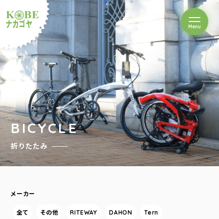
を開閉
Menu
クルショップナカゴヤ
BICYCLE
折りたたみ
メーカー
全て
その他
RITEWAY
DAHON
Tern