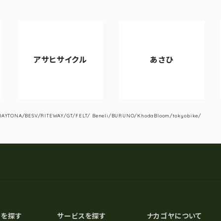
アサヒサイクル
あさひ
YTONA/BESV/RITEWAY/GT/FELT/ Beneli/BURUNO/KhodaBloom/tokyobike/
スを探す
サービスを探す
ナカゴヤについて