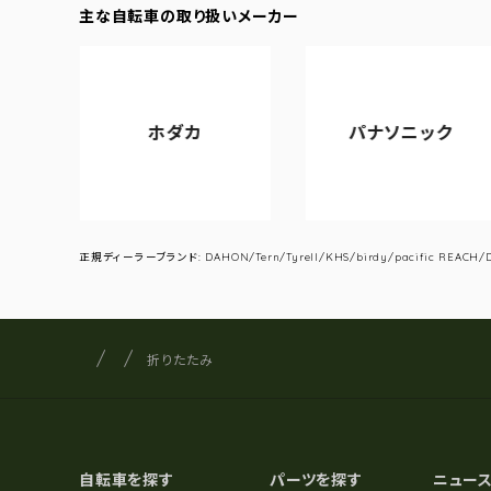
主な自転車の取り扱いメーカー
ホダカ
パナソニック
正規ディーラーブランド: DAHON/Tern/Tyrell/KHS/birdy/pacific REACH/DA
サイクルショップナカゴヤ
サイト内の現在地
折りたたみ
自転車を探す
パーツを探す
ニュー