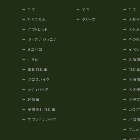
全て
全て
全て
折りたたみ
グリップ
お知ら
アウトレット
お休
キッズ / ジュニア
その
ミニベロ
イベン
e-Bike
入荷
電動自転車
自転
クロスバイク
お得
シティバイク
お客
軽快車
お役
子供乗せ自転車
カスタ
マウンテンバイク
地域
グルメ
おで