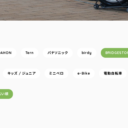
DAHON
Tern
パナソニック
birdy
BRIDGESTO
キッズ / ジュニア
ミニベロ
e-Bike
電動自転車
高い順