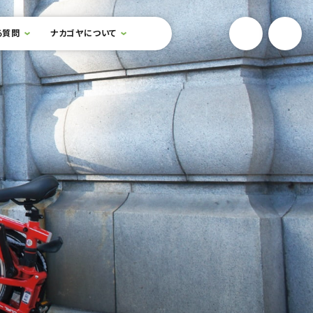
YouTube
Onlin
る質問
ナカゴヤについて
検索フォームを開閉する