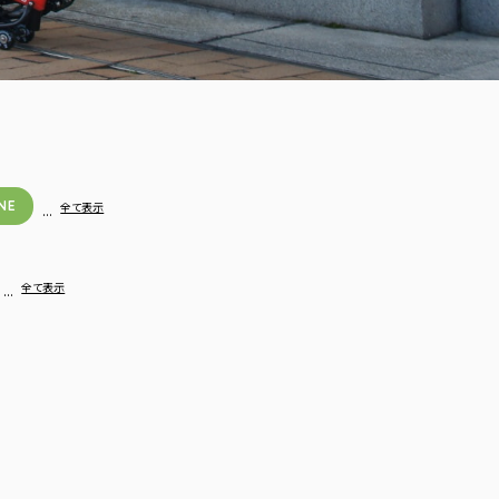
NE
…
全て表示
…
全て表示