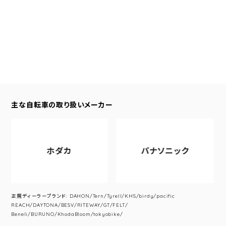
主な自転車の取り扱いメーカー
ホダカ
パナソニック
正規ディーラーブランド: DAHON/Tern/Tyrell/KHS/birdy/pacific
REACH/DAYTONA/BESV/RITEWAY/GT/FELT/
Beneli/BURUNO/KhodaBloom/tokyobike/