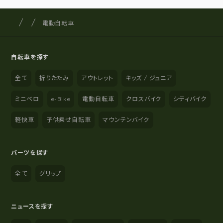
サイクルショップナカゴヤ
サイト内の現在地
電動自転車
自転車を探す
全て
折りたたみ
アウトレット
キッズ / ジュニア
ミニベロ
e-Bike
電動自転車
クロスバイク
シティバイク
軽快車
子供乗せ自転車
マウンテンバイク
パーツを探す
全て
グリップ
ニュースを探す