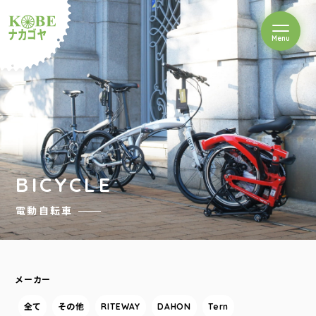
を開閉
Menu
クルショップナカゴヤ
BICYCLE
電動自転車
メーカー
全て
その他
RITEWAY
DAHON
Tern