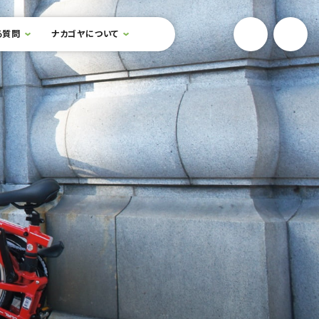
YouTube
Onlin
る質問
ナカゴヤについて
検索フォームを開閉する