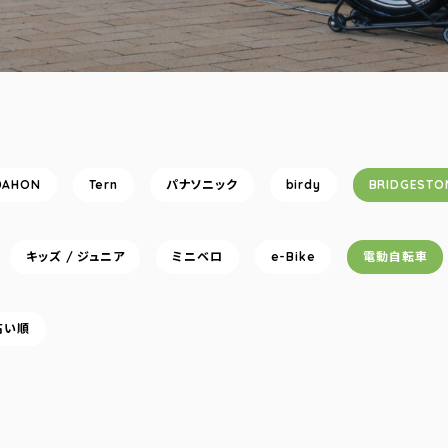
DAHON
Tern
パナソニック
birdy
BRIDGESTO
キッズ / ジュニア
ミニベロ
e-Bike
電動自転車
高い順