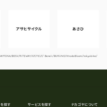
アサヒサイクル
あさひ
YTONA/BESV/RITEWAY/GT/FELT/ Beneli/BURUNO/KhodaBloom/tokyobike/
スを探す
サービスを探す
ナカゴヤについて