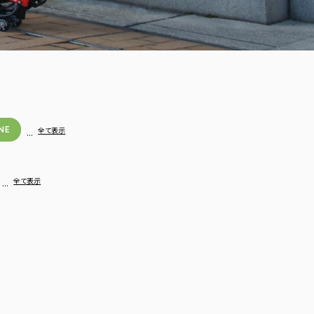
NE
…
全て表示
…
全て表示