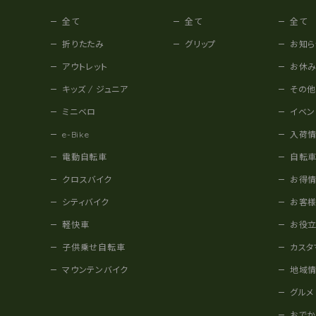
全て
全て
全て
折りたたみ
グリップ
お知ら
アウトレット
お休
キッズ / ジュニア
その
ミニベロ
イベン
e-Bike
入荷
電動自転車
自転
クロスバイク
お得
シティバイク
お客
軽快車
お役
子供乗せ自転車
カスタ
マウンテンバイク
地域
グルメ
おで