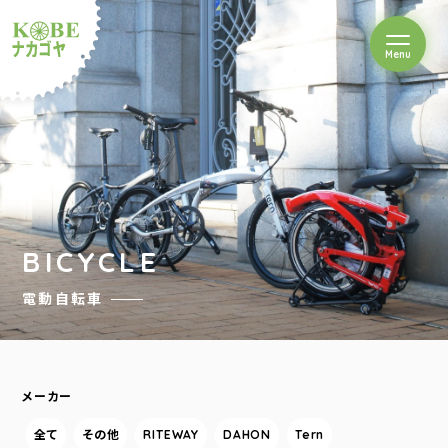
を開閉
Menu
クルショップナカゴヤ
BICYCLE
電動自転車
メーカー
全て
その他
RITEWAY
DAHON
Tern