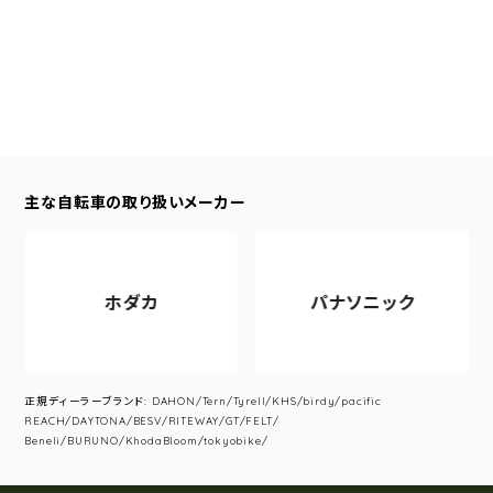
主な自転車の取り扱いメーカー
ホダカ
パナソニック
正規ディーラーブランド: DAHON/Tern/Tyrell/KHS/birdy/pacific
REACH/DAYTONA/BESV/RITEWAY/GT/FELT/
Beneli/BURUNO/KhodaBloom/tokyobike/