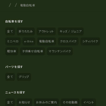
サイクルショップナカゴヤ
サイト内の現在地
電動自転車
自転車を探す
全て
折りたたみ
アウトレット
キッズ / ジュニア
ミニベロ
e-Bike
電動自転車
クロスバイク
シティバイク
軽快車
子供乗せ自転車
マウンテンバイク
パーツを探す
全て
グリップ
ニュースを探す
全て
お知らせ
お休みのご案内
その他動画
イベント