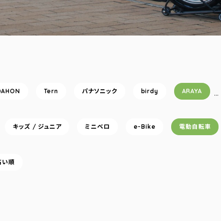
DAHON
Tern
パナソニック
birdy
ARAYA
…
キッズ / ジュニア
ミニベロ
e-Bike
電動自転車
高い順