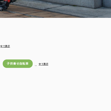
全て表示
子供乗せ自転車
…
全て表示