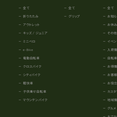
全て
全て
全て
折りたたみ
グリップ
お知ら
アウトレット
お休
キッズ / ジュニア
その
ミニベロ
イベン
e-Bike
入荷
電動自転車
自転
クロスバイク
お得
シティバイク
お客
軽快車
お役
子供乗せ自転車
カスタ
マウンテンバイク
地域
グルメ
おで