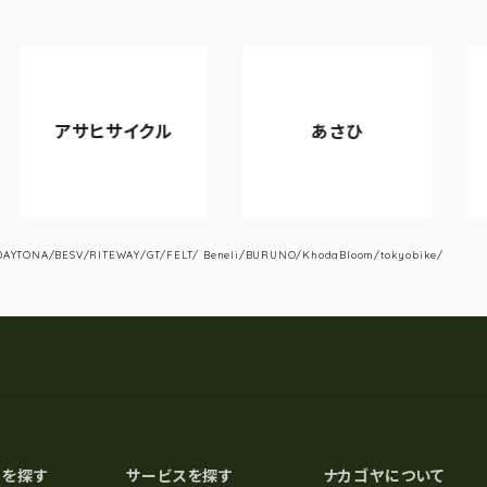
サイクル
あさひ
VIANOV
YTONA/BESV/RITEWAY/GT/FELT/ Beneli/BURUNO/KhodaBloom/tokyobike/
スを探す
サービスを探す
ナカゴヤについて