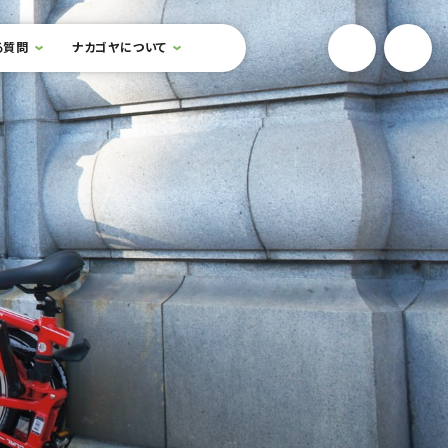
YouTube
Onlin
る質問
ナカゴヤについて
検索フォームを開閉する