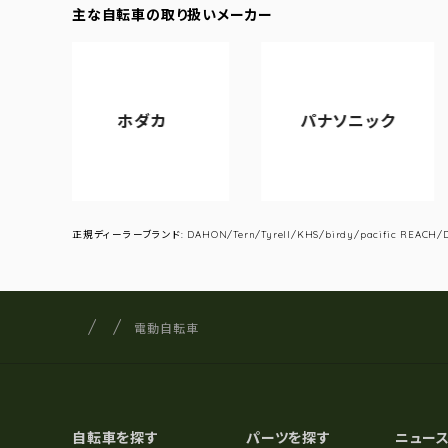
主な自転車の取り扱いメーカー
ホダカ
パナソニック
アサヒ
正規ディーラーブランド: DAHON/Tern/Tyrell/KHS/birdy/pacific REACH/DA
サイクルショップナカゴヤ
サイト内の現在地
電動自転車
自転車を探す
パーツを探す
ニュー