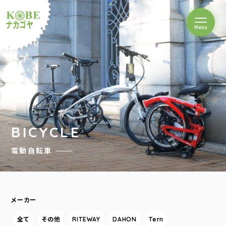
を開閉
Menu
クルショップナカゴヤ
BICYCLE
電動自転車
メーカー
全て
その他
RITEWAY
DAHON
Tern