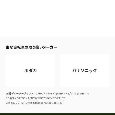
主な自転車の取り扱いメーカー
ホダカ
パナソニック
正規ディーラーブランド: DAHON/Tern/Tyrell/KHS/birdy/pacific
REACH/DAYTONA/BESV/RITEWAY/GT/FELT/
Beneli/BURUNO/KhodaBloom/tokyobike/