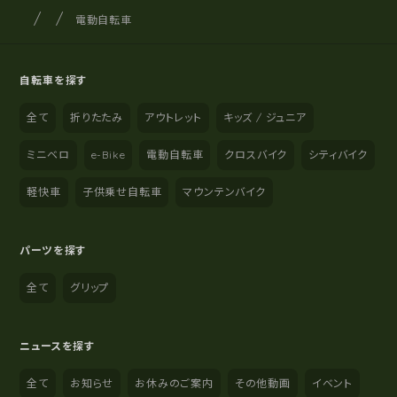
サイクルショップナカゴヤ
サイト内の現在地
電動自転車
自転車を探す
全て
折りたたみ
アウトレット
キッズ / ジュニア
ミニベロ
e-Bike
電動自転車
クロスバイク
シティバイク
軽快車
子供乗せ自転車
マウンテンバイク
パーツを探す
全て
グリップ
ニュースを探す
全て
お知らせ
お休みのご案内
その他動画
イベント