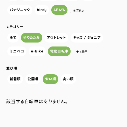
パナソニック
birdy
ARAYA
…
全て表示
カテゴリー
全て
折りたたみ
アウトレット
キッズ / ジュニア
ミニベロ
e-Bike
電動自転車
…
全て表示
並び順
新着順
公開順
安い順
高い順
該当する自転車はありません。