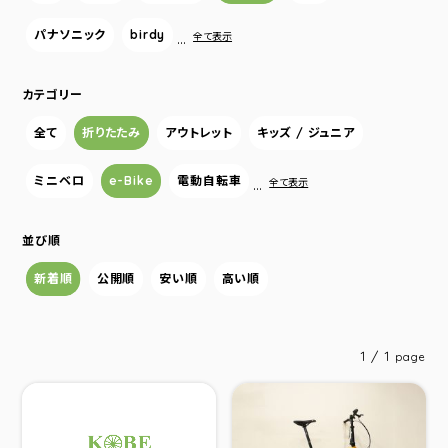
パナソニック
birdy
…
全て表示
カテゴリー
全て
折りたたみ
アウトレット
キッズ / ジュニア
ミニベロ
e-Bike
電動自転車
…
全て表示
並び順
新着順
公開順
安い順
高い順
1 / 1
page