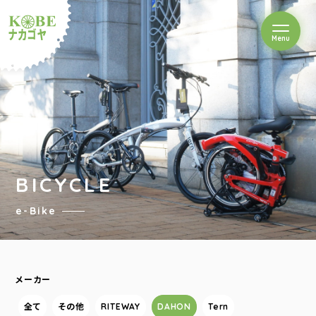
を開閉
Menu
クルショップナカゴヤ
BICYCLE
e-Bike
メーカー
全て
その他
RITEWAY
DAHON
Tern