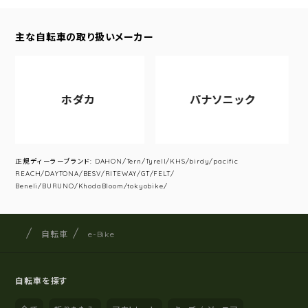
主な自転車の取り扱いメーカー
ホダカ
パナソニック
正規ディーラーブランド: DAHON/Tern/Tyrell/KHS/birdy/pacific
REACH/DAYTONA/BESV/RITEWAY/GT/FELT/
Beneli/BURUNO/KhodaBloom/tokyobike/
サイクルショップナカゴヤ
サイト内の現在地
自転車
e-Bike
自転車を探す