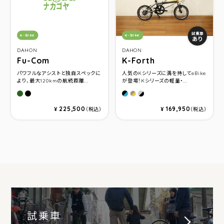
カテゴリ：
カテゴリ：
試乗車
e-Bike
e-Bike
あり
DAHON
DAHON
Fu-Com
K-Forth
パワフルなアシストと独自スペックに
人気のKシリーズに満を持してeBike
より、最大120kmの航続距離...
が登場！Kシリーズの軽量・...
カーキ
マットブラック
Ocean Blue
Ice Breeze
Sunset Orange
225,500
169,950
¥
（税込）
¥
（税込）
試乗車