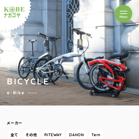
を開閉
Menu
クルショップナカゴヤ
BICYCLE
e-Bike
メーカー
全て
その他
RITEWAY
DAHON
Tern