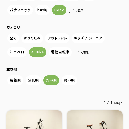
パナソニック
birdy
Besv
…
全て表示
カテゴリー
全て
折りたたみ
アウトレット
キッズ / ジュニア
ミニベロ
e-Bike
電動自転車
…
全て表示
並び順
新着順
公開順
安い順
高い順
1 / 1
page