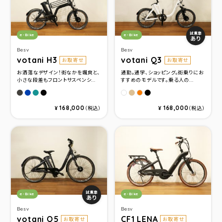
カテゴリ：
カテゴリ：
試乗車
e-Bike
e-Bike
あり
Besv
Besv
votani H3
votani Q3
お取寄せ
お取寄せ
お洒落なデザイン！街なかを颯爽と、
通勤。通学、ショッピング。街乗りにお
小さな段差もフロントサスペンシ...
すすめのモデルです。乗る人の...
メタリックグレ－
メタリックブルー
メタリックグリーン
マットブラック
ミルクベ－ジュ
グロスブラック
ホワイト
カッパ－ゴ－ルド
168,000
168,000
¥
（税込）
¥
（税込）
カテゴリ：
カテゴリ：
試乗車
e-Bike
e-Bike
あり
Besv
Besv
votani Q5
CF1 LENA
お取寄せ
お取寄せ