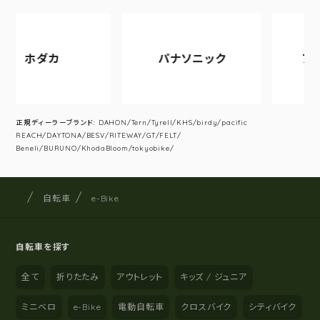
ダカ
パナソニック
アサヒサイ
正規ディーラーブランド: DAHON/Tern/Tyrell/KHS/birdy/pacific
REACH/DAYTONA/BESV/RITEWAY/GT/FELT/
Beneli/BURUNO/KhodaBloom/tokyobike/
サイクルショップナカゴヤ
サイト内の現在地
自転車
e-Bike
自転車を探す
全て
折りたたみ
アウトレット
キッズ / ジュニア
ミニベロ
e-Bike
電動自転車
クロスバイク
シティバイク