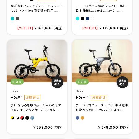
跨ぎやすいステップスルーのフレーム
ヨーロッパで人気のシティモデルを、
に、シマノ内装５段変速を採用。...
日本仕様に。フォルムも走りも、...
ライトブルーメタリック
メタリックグレー
タ－コイズブル－
マットブラック
マットネイビ－
ホワイト
169,800
179,800
OUTLET
¥
（税込）
OUTLET
¥
（税込）
カテゴリ：
カテゴリ：
試乗車
試乗車
e-Bike
e-Bike
あり
あり
Besv
Besv
PSA1
PSF 1
お取寄せ
お取寄せ
余計なものを取り払ったからこそで
アーバンコミューターから、車や電車
きた、 すっきりと美しいフォルム...
移動からのローカルライドまで、...
Red
Black（Gloss）
Nardo Gray（限定）
グレイブル－
ゴ－ルド
Yellow
White
238,000
248,000
¥
（税込）
¥
（税込）