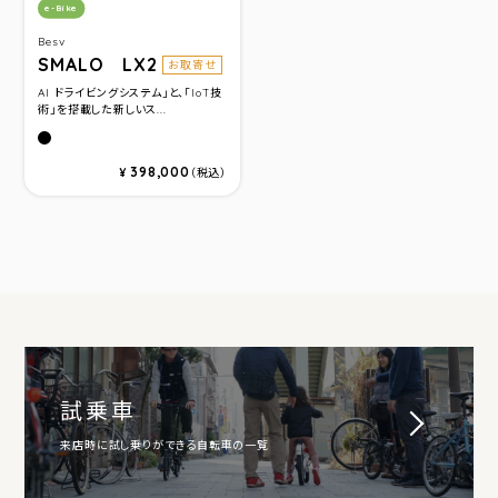
カテゴリ：
e-Bike
Besv
SMALO LX2
お取寄せ
AI ドライビングシステム」と、「IoT技
術」を搭載した新しいス...
ミッドナイトブラック
アークティックホワイト
398,000
¥
（税込）
試乗車
来店時に試し乗りができる自転車の一覧