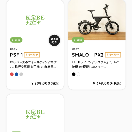
カテゴリ：
カテゴリ：
試乗車
e-Bike
e-Bike
あり
Besv
Besv
PSF 1
SMALO PX2
お取寄せ
お取寄せ
PSシリーズのフォールディングモデ
「AI ドライビングシステム」と、「IoT
ル。輪行や車載も可能で、自転車...
技術」を搭載したスマー...
シャドーレッドメタリック
シャドーブルーメタリック
シャドーグレーメタリック
ミッドナイトブラック
ミッドナイトブラック
298,000
348,000
¥
（税込）
¥
（税込）