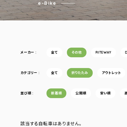
e-Bike
メーカー
全て
その他
RITEWAY
カテゴリー
全て
折りたたみ
アウトレット
並び順
新着順
公開順
安い順
該当する自転車はありません。