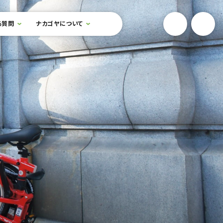
YouTube
Onlin
る質問
ナカゴヤについて
検索フォームを開閉する