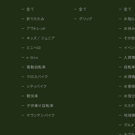
全て
全て
全て
折りたたみ
グリップ
お知ら
アウトレット
お休
キッズ / ジュニア
その
ミニベロ
イベン
e-Bike
入荷
電動自転車
自転
クロスバイク
お得
シティバイク
お客
軽快車
お役
子供乗せ自転車
カスタ
マウンテンバイク
地域
グルメ
おで