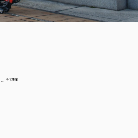
…
全て表示