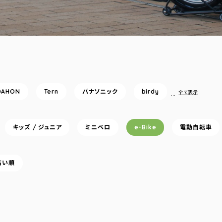
DAHON
Tern
パナソニック
birdy
…
全て表示
キッズ / ジュニア
ミニベロ
e-Bike
電動自転車
高い順