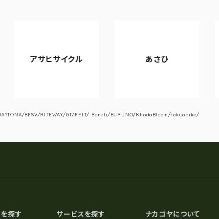
サヒサイクル
あさひ
VIA
YTONA/BESV/RITEWAY/GT/FELT/ Beneli/BURUNO/KhodaBloom/tokyobike/
スを探す
サービスを探す
ナカゴヤについて