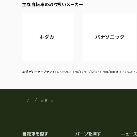
主な自転車の取り扱いメーカー
ホダカ
パナソニック
ア
正規ディーラーブランド: DAHON/Tern/Tyrell/KHS/birdy/pacific REACH/DA
サイクルショップナカゴヤ
サイト内の現在地
e-Bike
自転車を探す
パーツを探す
ニュー