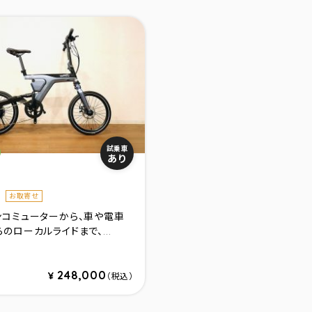
リ：
試乗車
あり
1
お取寄せ
ンコミューターから、車や電車
のローカルライドまで、...
ブル－
ルド
248,000
¥
（税込）