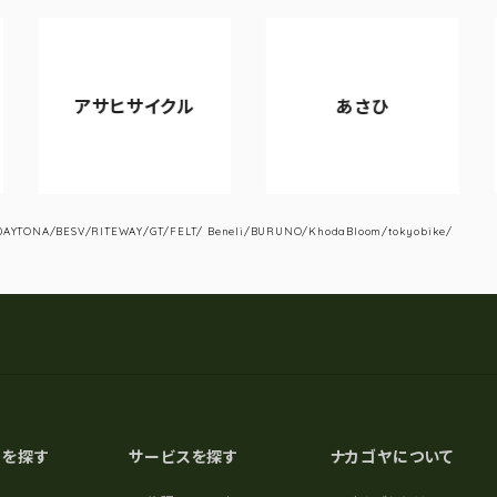
アサヒサイクル
あさひ
VI
YTONA/BESV/RITEWAY/GT/FELT/ Beneli/BURUNO/KhodaBloom/tokyobike/
スを探す
サービスを探す
ナカゴヤについて