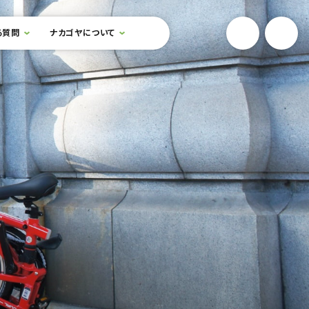
YouTube
Onlin
る質問
ナカゴヤについて
検索フォームを開閉する