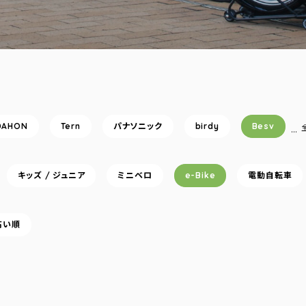
DAHON
Tern
パナソニック
birdy
Besv
…
キッズ / ジュニア
ミニベロ
e-Bike
電動自転車
高い順