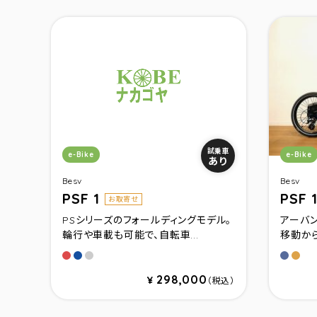
カテゴリ：
カテゴ
試乗車
e-Bike
e-Bike
あり
Besv
Besv
PSF 1
PSF 
お取寄せ
PSシリーズのフォールディングモデル。
アーバ
輪行や車載も可能で、自転車...
移動から
シャドーレッドメタリック
シャドーブルーメタリック
シャドーグレーメタリック
グレイ
ゴ－
298,000
¥
（税込）