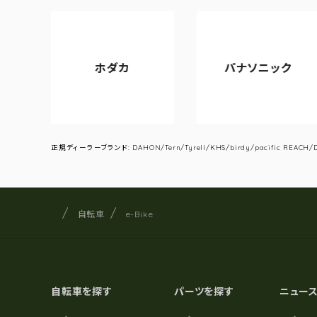
ホダカ
パナソニック
正規ディーラーブランド: DAHON/Tern/Tyrell/KHS/birdy/pacific REACH/DA
サイクルショップナカゴヤ
サイト内の現在地
自転車
e-Bike
自転車を探す
パーツを探す
ニュー