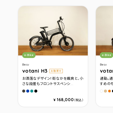
カテゴリ：
カテゴ
e-Bike
e-Bike
Besv
Besv
votani H3
vota
お取寄せ
お洒落なデザイン！街なかを颯爽と、小
通勤。通
さな段差もフロントサスペンシ...
すめのモ
メタリックグレ－
メタリックブルー
メタリックグリーン
マットブラック
ミル
ホワイ
カ
168,000
¥
（税込）