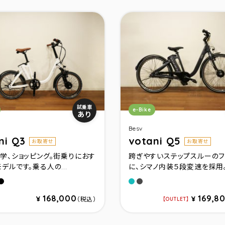
リ：
カテゴリ：
試乗車
e-Bike
あり
Besv
ni Q3
votani Q5
お取寄せ
お取寄せ
学、ショッピング。街乗りにおす
跨ぎやすいステップスルーのフ
デルです。乗る人の...
に、シマノ内装５段変速を採用。.
クベ－ジュ
グロスブラック
ライトブルーメタリック
メタリックグレー
ト
ッパ－ゴ－ルド
168,000
169,8
¥
¥
（税込）
OUTLET