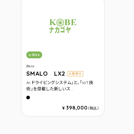
カテゴリ：
e-Bike
Besv
SMALO LX2
お取寄せ
AI ドライビングシステム」と、「IoT技
術」を搭載した新しいス...
ミッドナイトブラック
アークティックホワイト
398,000
¥
（税込）