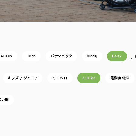
DAHON
Tern
パナソニック
birdy
Besv
…
キッズ / ジュニア
ミニベロ
e-Bike
電動自転車
高い順