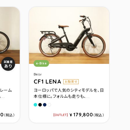
カテゴリ：
試乗車
e-Bike
あり
Besv
CF1 LENA
お取寄せ
レーム
ヨーロッパで人気のシティモデルを、日
..
本仕様に。フォルムも走りも、...
タ－コイズブル－
マットブラック
マットネイビ－
ホワイト
00
179,800
¥
（税込）
（税込）
OUTLET