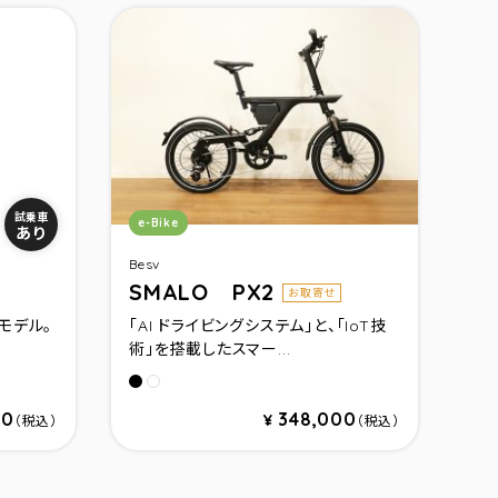
カテゴリ：
試乗車
e-Bike
あり
Besv
SMALO PX2
お取寄せ
モデル。
「AI ドライビングシステム」と、「IoT技
.
術」を搭載したスマー...
ク
ック
ミッドナイトブラック
ミッドナイトブラック
00
348,000
¥
（税込）
（税込）