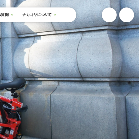
YouTube
Onlin
る質問
ナカゴヤについて
検索フォームを開閉する