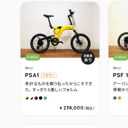
カテゴリ：
カテゴ
試乗車
e-Bike
e-Bike
あり
Besv
Besv
PSA1
PSF 
お取寄せ
余計なものを取り払ったからこそでき
アーバ
た、 すっきりと美しいフォルム...
移動から
Red
Black（Gloss）
Nardo Gray（限定）
グレイ
ゴ－
Yellow
White
238,000
¥
（税込）