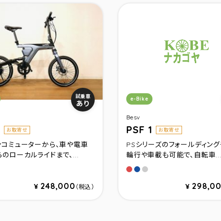
リ：
カテゴリ：
試乗車
e-Bike
あり
Besv
1
PSF 1
お取寄せ
お取寄せ
ンコミューターから、車や電車
PSシリーズのフォールディング
のローカルライドまで、...
輪行や車載も可能で、自転車..
ブル－
ルド
シャドーレッドメタリック
シャドーブルーメタリッ
シャドーグレーメタリ
248,000
298,0
¥
¥
（税込）