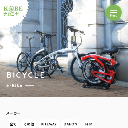
を開閉
Menu
クルショップナカゴヤ
BICYCLE
e-Bike
メーカー
全て
その他
RITEWAY
DAHON
Tern