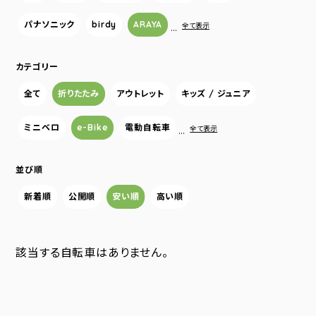
パナソニック
birdy
ARAYA
…
全て表示
カテゴリー
全て
折りたたみ
アウトレット
キッズ / ジュニア
ミニベロ
e-Bike
電動自転車
…
全て表示
並び順
新着順
公開順
安い順
高い順
該当する自転車はありません。