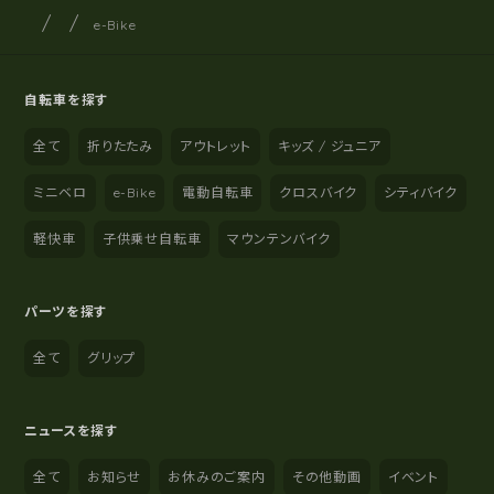
サイクルショップナカゴヤ
サイト内の現在地
e-Bike
自転車を探す
全て
折りたたみ
アウトレット
キッズ / ジュニア
ミニベロ
e-Bike
電動自転車
クロスバイク
シティバイク
軽快車
子供乗せ自転車
マウンテンバイク
パーツを探す
全て
グリップ
ニュースを探す
全て
お知らせ
お休みのご案内
その他動画
イベント