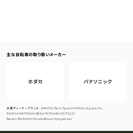
主な自転車の取り扱いメーカー
ホダカ
パナソニック
正規ディーラーブランド: DAHON/Tern/Tyrell/KHS/birdy/pacific
REACH/DAYTONA/BESV/RITEWAY/GT/FELT/
Beneli/BURUNO/KhodaBloom/tokyobike/