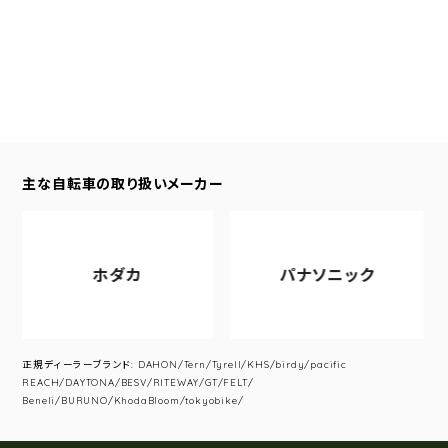
主な自転車の取り扱いメーカー
ホダカ
パナソニック
正規ディーラーブランド: DAHON/Tern/Tyrell/KHS/birdy/pacific
REACH/DAYTONA/BESV/RITEWAY/GT/FELT/
Beneli/BURUNO/KhodaBloom/tokyobike/