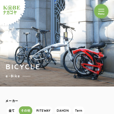
を開閉
Menu
クルショップナカゴヤ
BICYCLE
e-Bike
メーカー
全て
その他
RITEWAY
DAHON
Tern