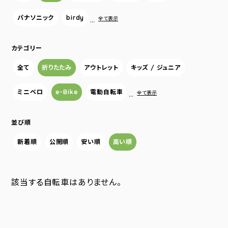
パナソニック
birdy
…
全て表示
カテゴリー
全て
折りたたみ
アウトレット
キッズ / ジュニア
ミニベロ
e-Bike
電動自転車
…
全て表示
並び順
新着順
公開順
安い順
高い順
該当する自転車はありません。