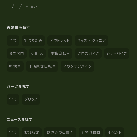
サイクルショップナカゴヤ
サイト内の現在地
e-Bike
自転車を探す
全て
折りたたみ
アウトレット
キッズ / ジュニア
ミニベロ
e-Bike
電動自転車
クロスバイク
シティバイク
軽快車
子供乗せ自転車
マウンテンバイク
パーツを探す
全て
グリップ
ニュースを探す
全て
お知らせ
お休みのご案内
その他動画
イベント