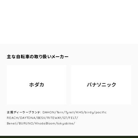
主な自転車の取り扱いメーカー
ホダカ
パナソニック
正規ディーラーブランド: DAHON/Tern/Tyrell/KHS/birdy/pacific
REACH/DAYTONA/BESV/RITEWAY/GT/FELT/
Beneli/BURUNO/KhodaBloom/tokyobike/