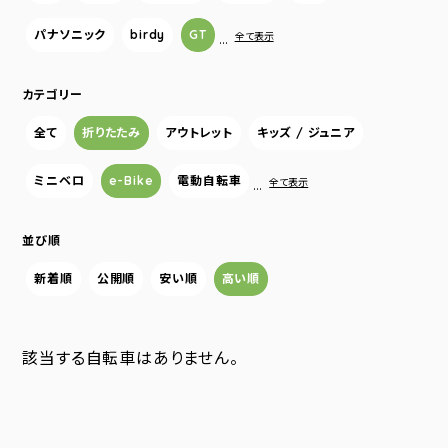
パナソニック
birdy
GT
…
全て表示
カテゴリー
全て
折りたたみ
アウトレット
キッズ / ジュニア
ミニベロ
e-Bike
電動自転車
…
全て表示
並び順
新着順
公開順
安い順
高い順
該当する自転車はありません。