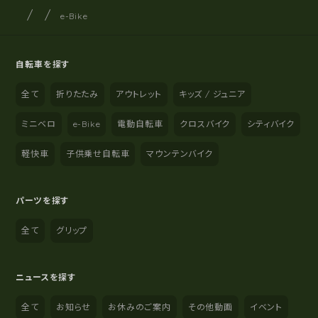
サイクルショップナカゴヤ
サイト内の現在地
e-Bike
自転車を探す
全て
折りたたみ
アウトレット
キッズ / ジュニア
ミニベロ
e-Bike
電動自転車
クロスバイク
シティバイク
軽快車
子供乗せ自転車
マウンテンバイク
パーツを探す
全て
グリップ
ニュースを探す
全て
お知らせ
お休みのご案内
その他動画
イベント