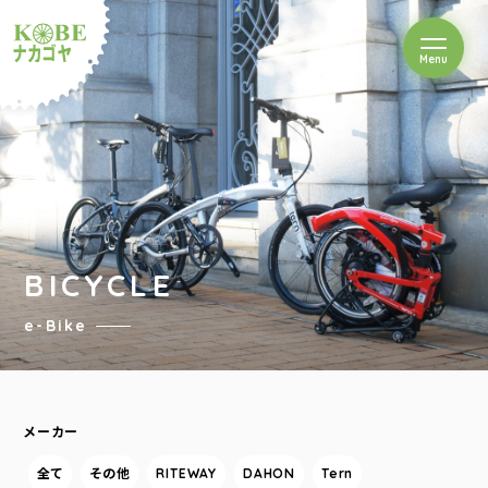
を開閉
Menu
クルショップナカゴヤ
BICYCLE
e-Bike
メーカー
全て
その他
RITEWAY
DAHON
Tern