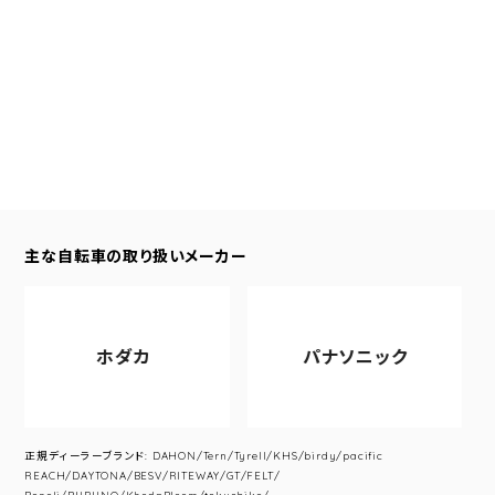
主な自転車の取り扱いメーカー
ホダカ
パナソニック
正規ディーラーブランド: DAHON/Tern/Tyrell/KHS/birdy/pacific
REACH/DAYTONA/BESV/RITEWAY/GT/FELT/