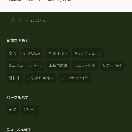
Beneli/BURUNO/KhodaBloom/tokyobike/
サイクルショップナカゴヤ
サイト内の現在地
クロスバイク
自転車を探す
全て
折りたたみ
アウトレット
キッズ / ジュニア
ミニベロ
e-Bike
電動自転車
クロスバイク
シティバイク
軽快車
子供乗せ自転車
マウンテンバイク
パーツを探す
全て
グリップ
ニュースを探す