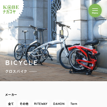
を開閉
Menu
クルショップナカゴヤ
BICYCLE
クロスバイク
メーカー
全て
その他
RITEWAY
DAHON
Tern