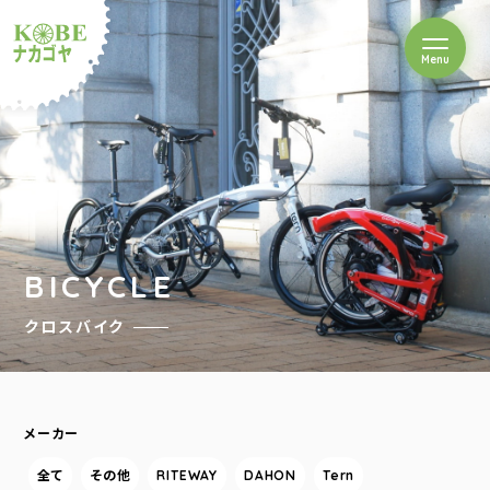
を開閉
Menu
クルショップナカゴヤ
BICYCLE
クロスバイク
メーカー
全て
その他
RITEWAY
DAHON
Tern