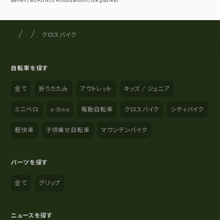
Beneli/BURUNO/KhodaBloom/tokyobike/
サイクルショップナカゴヤ
サイト内の現在地
クロスバイク
自転車を探す
全て
折りたたみ
アウトレット
キッズ / ジュニア
ミニベロ
e-Bike
電動自転車
クロスバイク
シティバイク
軽快車
子供乗せ自転車
マウンテンバイク
パーツを探す
全て
グリップ
ニュースを探す