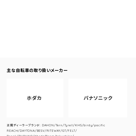
主な自転車の取り扱いメーカー
ホダカ
パナソニック
正規ディーラーブランド: DAHON/Tern/Tyrell/KHS/birdy/pacific
REACH/DAYTONA/BESV/RITEWAY/GT/FELT/