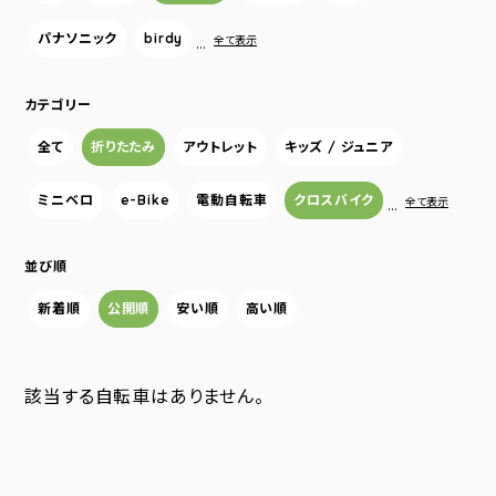
パナソニック
birdy
…
全て表示
カテゴリー
全て
折りたたみ
アウトレット
キッズ / ジュニア
ミニベロ
e-Bike
電動自転車
クロスバイク
…
全て表示
並び順
新着順
公開順
安い順
高い順
該当する自転車はありません。