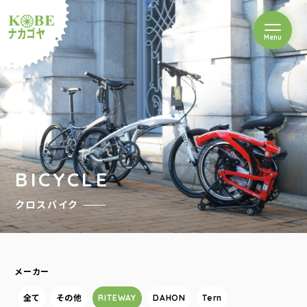
を開閉
Menu
クルショップナカゴヤ
BICYCLE
クロスバイク
メーカー
全て
その他
RITEWAY
DAHON
Tern