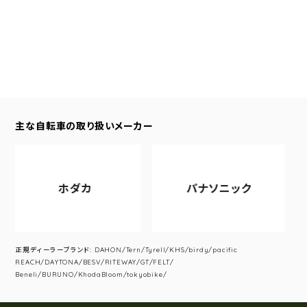
主な自転車の取り扱いメーカー
ホダカ
パナソニック
正規ディーラーブランド: DAHON/Tern/Tyrell/KHS/birdy/pacific
REACH/DAYTONA/BESV/RITEWAY/GT/FELT/
Beneli/BURUNO/KhodaBloom/tokyobike/