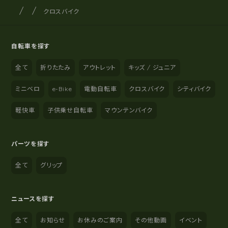
サイクルショップナカゴヤ
サイト内の現在地
クロスバイク
自転車を探す
全て
折りたたみ
アウトレット
キッズ / ジュニア
ミニベロ
e-Bike
電動自転車
クロスバイク
シティバイク
軽快車
子供乗せ自転車
マウンテンバイク
パーツを探す
全て
グリップ
ニュースを探す
全て
お知らせ
お休みのご案内
その他動画
イベント