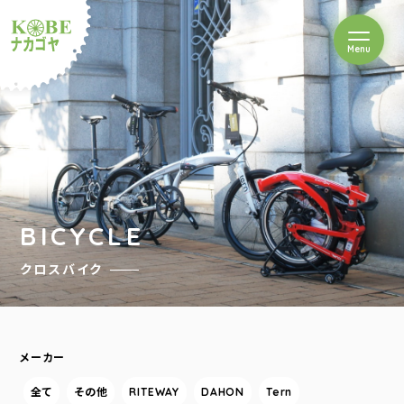
を開閉
Menu
クルショップナカゴヤ
BICYCLE
クロスバイク
メーカー
全て
その他
RITEWAY
DAHON
Tern