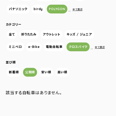
パナソニック
birdy
POLYGON
…
全て表示
カテゴリー
全て
折りたたみ
アウトレット
キッズ / ジュニア
ミニベロ
e-Bike
電動自転車
クロスバイク
…
全て表示
並び順
新着順
公開順
安い順
高い順
該当する自転車はありません。