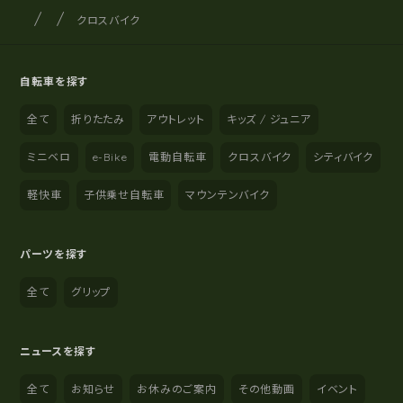
サイクルショップナカゴヤ
サイト内の現在地
クロスバイク
自転車を探す
全て
折りたたみ
アウトレット
キッズ / ジュニア
ミニベロ
e-Bike
電動自転車
クロスバイク
シティバイク
軽快車
子供乗せ自転車
マウンテンバイク
パーツを探す
全て
グリップ
ニュースを探す
全て
お知らせ
お休みのご案内
その他動画
イベント