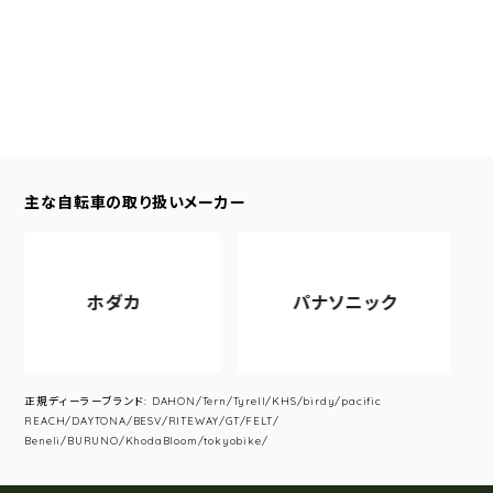
主な自転車の取り扱いメーカー
ホダカ
パナソニック
正規ディーラーブランド: DAHON/Tern/Tyrell/KHS/birdy/pacific
REACH/DAYTONA/BESV/RITEWAY/GT/FELT/
Beneli/BURUNO/KhodaBloom/tokyobike/