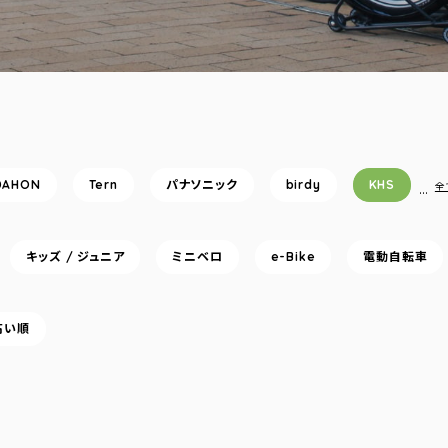
DAHON
Tern
パナソニック
birdy
KHS
…
全
キッズ / ジュニア
ミニベロ
e-Bike
電動自転車
高い順