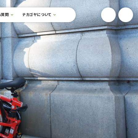
YouTube
Onlin
る質問
ナカゴヤについて
検索フォームを開閉する