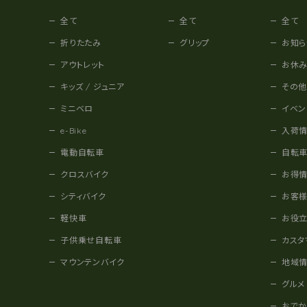
全て
全て
全て
折りたたみ
グリップ
お知ら
アウトレット
お休
キッズ / ジュニア
その
ミニベロ
イベン
e-Bike
入荷
電動自転車
自転
クロスバイク
お得
シティバイク
お客
軽快車
お役
子供乗せ自転車
カスタ
マウンテンバイク
地域
グルメ
おで