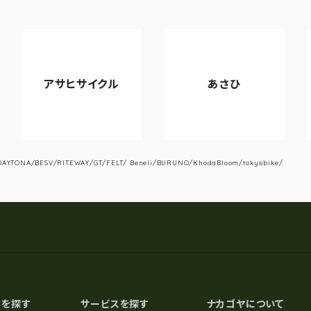
サヒサイクル
あさひ
VIAN
YTONA/BESV/RITEWAY/GT/FELT/ Beneli/BURUNO/KhodaBloom/tokyobike/
スを探す
サービスを探す
ナカゴヤについて