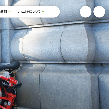
YouTube
Onlin
る質問
ナカゴヤについて
検索フォームを開閉する