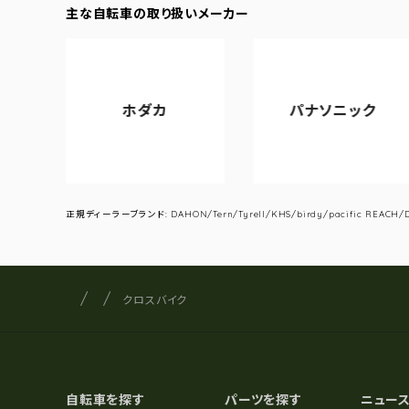
主な自転車の取り扱いメーカー
ホダカ
パナソニック
ア
正規ディーラーブランド: DAHON/Tern/Tyrell/KHS/birdy/pacific REACH/DA
サイクルショップナカゴヤ
サイト内の現在地
クロスバイク
自転車を探す
パーツを探す
ニュー