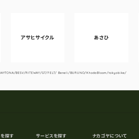
サヒサイクル
あさひ
VIA
YTONA/BESV/RITEWAY/GT/FELT/ Beneli/BURUNO/KhodaBloom/tokyobike/
スを探す
サービスを探す
ナカゴヤについて