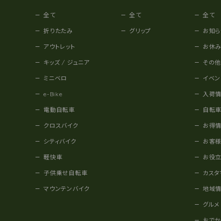
全て
全て
全て
折りたたみ
グリップ
お知ら
アウトレット
お休
キッズ / ジュニア
その
ミニベロ
イベン
e-Bike
入荷
電動自転車
自転
クロスバイク
お得
シティバイク
お客
軽快車
お役
子供乗せ自転車
カスタ
マウンテンバイク
地域
グルメ
おで