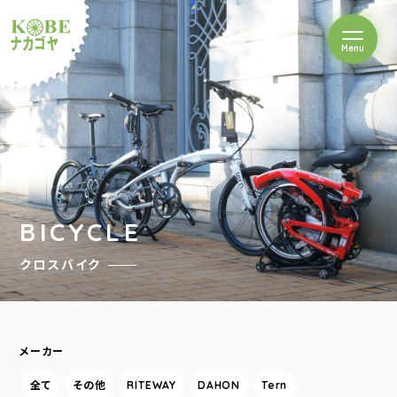
を開閉
Menu
クルショップナカゴヤ
BICYCLE
クロスバイク
メーカー
全て
その他
RITEWAY
DAHON
Tern