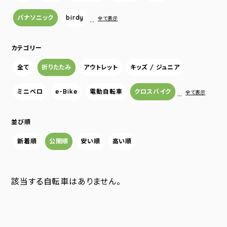
パナソニック
birdy
…
全て表示
カテゴリー
全て
折りたたみ
アウトレット
キッズ / ジュニア
ミニベロ
e-Bike
電動自転車
クロスバイク
…
全て表示
並び順
新着順
公開順
安い順
高い順
該当する自転車はありません。