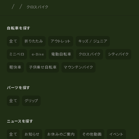
サイクルショップナカゴヤ
サイト内の現在地
クロスバイク
自転車を探す
全て
折りたたみ
アウトレット
キッズ / ジュニア
ミニベロ
e-Bike
電動自転車
クロスバイク
シティバイク
軽快車
子供乗せ自転車
マウンテンバイク
パーツを探す
全て
グリップ
ニュースを探す
全て
お知らせ
お休みのご案内
その他動画
イベント