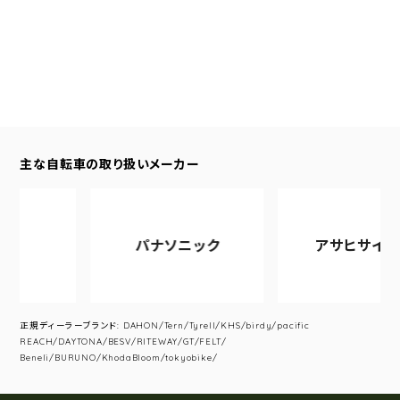
主な自転車の取り扱いメーカー
パナソニック
アサヒサイクル
正規ディーラーブランド: DAHON/Tern/Tyrell/KHS/birdy/pacific
REACH/DAYTONA/BESV/RITEWAY/GT/FELT/
Beneli/BURUNO/KhodaBloom/tokyobike/