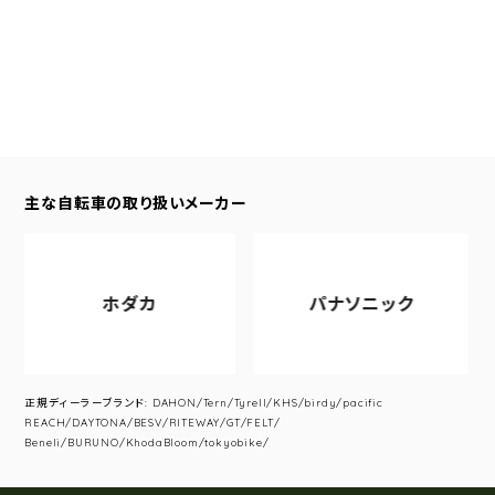
主な自転車の取り扱いメーカー
ホダカ
パナソニック
正規ディーラーブランド: DAHON/Tern/Tyrell/KHS/birdy/pacific
REACH/DAYTONA/BESV/RITEWAY/GT/FELT/
Beneli/BURUNO/KhodaBloom/tokyobike/