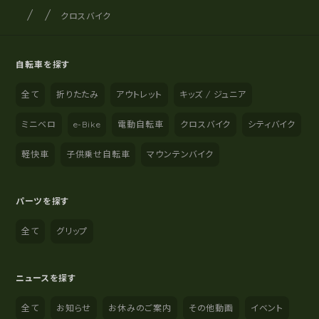
サイクルショップナカゴヤ
サイト内の現在地
クロスバイク
自転車を探す
全て
折りたたみ
アウトレット
キッズ / ジュニア
ミニベロ
e-Bike
電動自転車
クロスバイク
シティバイク
軽快車
子供乗せ自転車
マウンテンバイク
パーツを探す
全て
グリップ
ニュースを探す
全て
お知らせ
お休みのご案内
その他動画
イベント