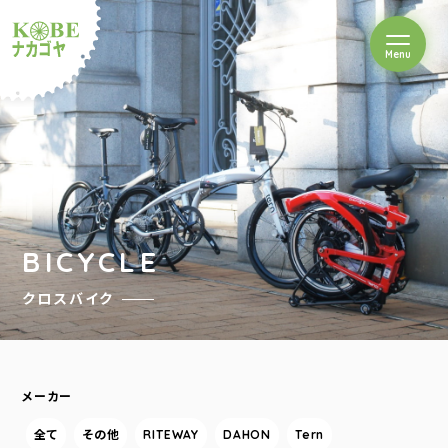
を開閉
Menu
クルショップナカゴヤ
BICYCLE
クロスバイク
メーカー
全て
その他
RITEWAY
DAHON
Tern