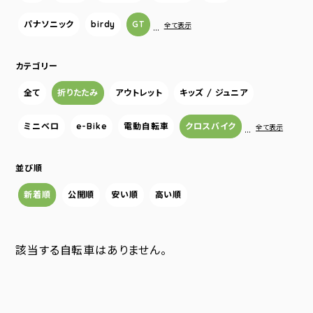
パナソニック
birdy
GT
…
全て表示
カテゴリー
全て
折りたたみ
アウトレット
キッズ / ジュニア
ミニベロ
e-Bike
電動自転車
クロスバイク
…
全て表示
並び順
新着順
公開順
安い順
高い順
該当する自転車はありません。