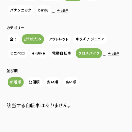
パナソニック
birdy
…
全て表示
カテゴリー
全て
折りたたみ
アウトレット
キッズ / ジュニア
ミニベロ
e-Bike
電動自転車
クロスバイク
…
全て表示
並び順
新着順
公開順
安い順
高い順
該当する自転車はありません。