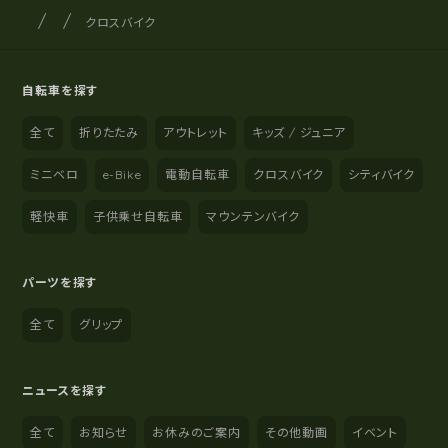
サイクルショップナカゴヤ
サイト内の現在地
クロスバイク
自転車を探す
全て
折りたたみ
アウトレット
キッズ / ジュニア
ミニベロ
e-Bike
電動自転車
クロスバイク
シティバイク
軽快車
子供乗せ自転車
マウンテンバイク
パーツを探す
全て
グリップ
ニュースを探す
全て
お知らせ
お休みのご案内
その他動画
イベント