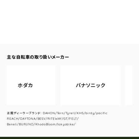
主な自転車の取り扱いメーカー
ホダカ
パナソニック
アサ
正規ディーラーブランド: DAHON/Tern/Tyrell/KHS/birdy/pacific
REACH/DAYTONA/BESV/RITEWAY/GT/FELT/
Beneli/BURUNO/KhodaBloom/tokyobike/