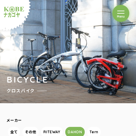
を開閉
Menu
クルショップナカゴヤ
BICYCLE
クロスバイク
メーカー
全て
その他
RITEWAY
DAHON
Tern