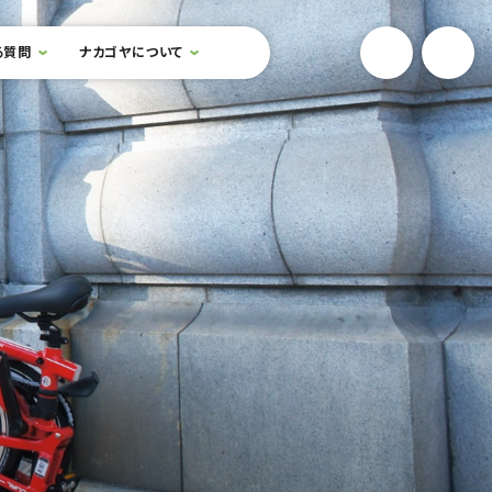
YouTube
Onlin
る質問
ナカゴヤについて
検索フォームを開閉する