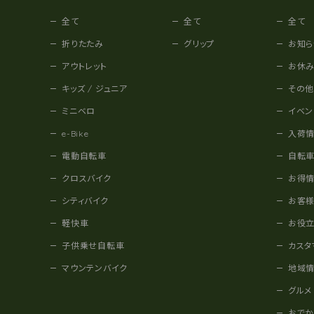
全て
全て
全て
折りたたみ
グリップ
お知ら
アウトレット
お休
キッズ / ジュニア
その
ミニベロ
イベン
e-Bike
入荷
電動自転車
自転
クロスバイク
お得
シティバイク
お客
軽快車
お役
子供乗せ自転車
カスタ
マウンテンバイク
地域
グルメ
おで