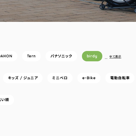
DAHON
Tern
パナソニック
birdy
…
全て表示
キッズ / ジュニア
ミニベロ
e-Bike
電動自転車
高い順