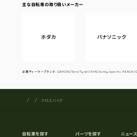
主な自転車の取り扱いメーカー
ホダカ
パナソニック
正規ディーラーブランド: DAHON/Tern/Tyrell/KHS/birdy/pacific REACH/DA
サイクルショップナカゴヤ
サイト内の現在地
クロスバイク
自転車を探す
パーツを探す
ニュー