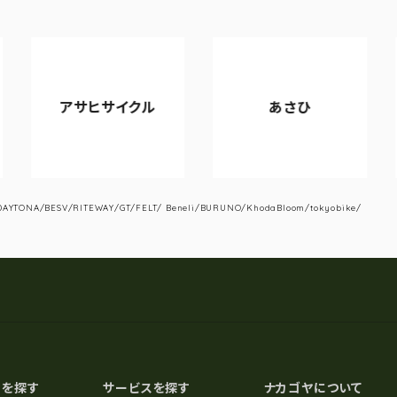
アサヒサイクル
あさひ
YTONA/BESV/RITEWAY/GT/FELT/ Beneli/BURUNO/KhodaBloom/tokyobike/
スを探す
サービスを探す
ナカゴヤについて