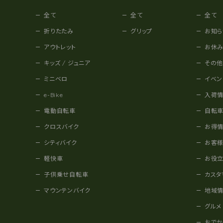
全て
全て
全て
折りたたみ
グリップ
お知ら
アウトレット
お休
キッズ / ジュニア
その
ミニベロ
イベン
e-Bike
入荷
電動自転車
自転
クロスバイク
お得
シティバイク
お客
軽快車
お役
子供乗せ自転車
カスタ
マウンテンバイク
地域
グルメ
おで