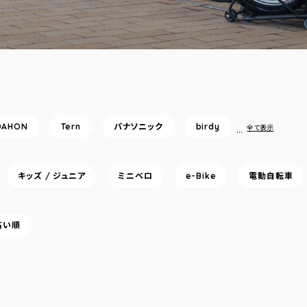
DAHON
Tern
パナソニック
birdy
…
全て表示
キッズ / ジュニア
ミニベロ
e-Bike
電動自転車
高い順