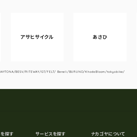
アサヒサイクル
あさひ
YTONA/BESV/RITEWAY/GT/FELT/ Beneli/BURUNO/KhodaBloom/tokyobike/
スを探す
サービスを探す
ナカゴヤについて