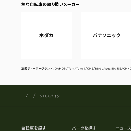
主な自転車の取り扱いメーカー
ホダカ
パナソニック
正規ディーラーブランド: DAHON/Tern/Tyrell/KHS/birdy/pacific REACH/DA
サイクルショップナカゴヤ
サイト内の現在地
クロスバイク
自転車を探す
パーツを探す
ニュー