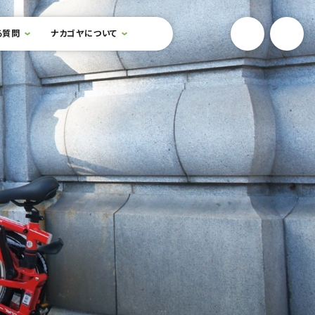
YouTube
Onlin
る質問
ナカゴヤについて
検索フォームを開閉する