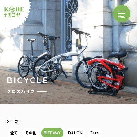
を開閉
Menu
クルショップナカゴヤ
BICYCLE
クロスバイク
メーカー
全て
その他
RITEWAY
DAHON
Tern