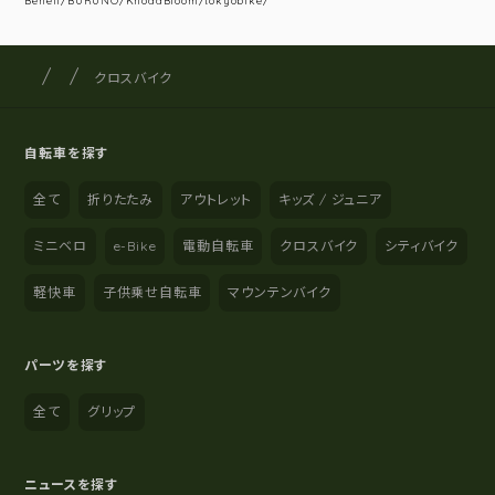
Beneli/BURUNO/KhodaBloom/tokyobike/
サイクルショップナカゴヤ
サイト内の現在地
クロスバイク
自転車を探す
全て
折りたたみ
アウトレット
キッズ / ジュニア
ミニベロ
e-Bike
電動自転車
クロスバイク
シティバイク
軽快車
子供乗せ自転車
マウンテンバイク
パーツを探す
全て
グリップ
ニュースを探す