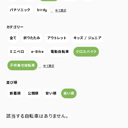
パナソニック
birdy
…
全て表示
カテゴリー
全て
折りたたみ
アウトレット
キッズ / ジュニア
ミニベロ
e-Bike
電動自転車
クロスバイク
子供乗せ自転車
…
全て表示
並び順
新着順
公開順
安い順
高い順
該当する自転車はありません。