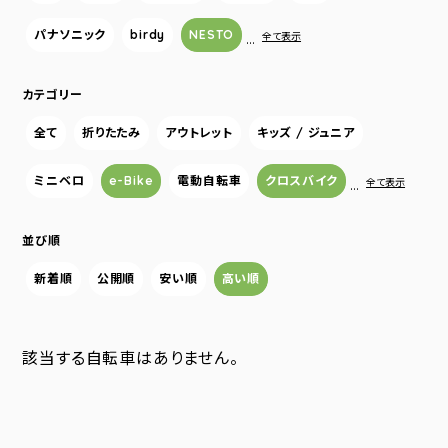
パナソニック
birdy
NESTO
…
全て表示
カテゴリー
全て
折りたたみ
アウトレット
キッズ / ジュニア
ミニベロ
e-Bike
電動自転車
クロスバイク
…
全て表示
並び順
新着順
公開順
安い順
高い順
該当する自転車はありません。