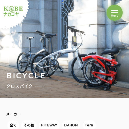
を開閉
Menu
クルショップナカゴヤ
BICYCLE
クロスバイク
メーカー
全て
その他
RITEWAY
DAHON
Tern