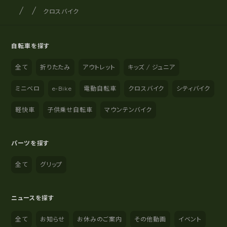
サイクルショップナカゴヤ
サイト内の現在地
クロスバイク
自転車を探す
全て
折りたたみ
アウトレット
キッズ / ジュニア
ミニベロ
e-Bike
電動自転車
クロスバイク
シティバイク
軽快車
子供乗せ自転車
マウンテンバイク
パーツを探す
全て
グリップ
ニュースを探す
全て
お知らせ
お休みのご案内
その他動画
イベント