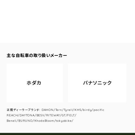
主な自転車の取り扱いメーカー
ホダカ
パナソニック
正規ディーラーブランド: DAHON/Tern/Tyrell/KHS/birdy/pacific
REACH/DAYTONA/BESV/RITEWAY/GT/FELT/
Beneli/BURUNO/KhodaBloom/tokyobike/