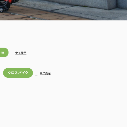
om
…
全て表示
クロスバイク
…
全て表示