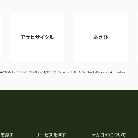
アサヒサイクル
あさひ
V
YTONA/BESV/RITEWAY/GT/FELT/ Beneli/BURUNO/KhodaBloom/tokyobike/
スを探す
サービスを探す
ナカゴヤについて