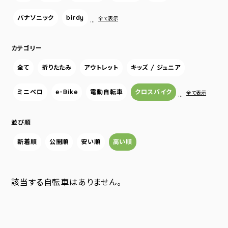
パナソニック
birdy
…
全て表示
カテゴリー
全て
折りたたみ
アウトレット
キッズ / ジュニア
ミニベロ
e-Bike
電動自転車
クロスバイク
…
全て表示
並び順
新着順
公開順
安い順
高い順
該当する自転車はありません。