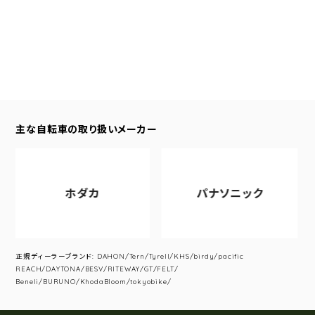
主な自転車の取り扱いメーカー
ホダカ
パナソニック
正規ディーラーブランド: DAHON/Tern/Tyrell/KHS/birdy/pacific
REACH/DAYTONA/BESV/RITEWAY/GT/FELT/
Beneli/BURUNO/KhodaBloom/tokyobike/