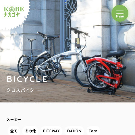
を開閉
Menu
クルショップナカゴヤ
BICYCLE
クロスバイク
メーカー
全て
その他
RITEWAY
DAHON
Tern